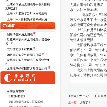
水
·
五吨宾馆酒店太阳能热水器太阳能
尤其在睡觉前和起床后，
采暖系列
水，以防水管冻堵。
·
上海太阳能热水器厂家用材直销
6
、滴水防冻：平时
·
上海厂家太阳能热水器系列家用
喷头或水龙头下接一水盆
水的流量可避免管道冻堵
产品推荐
上述六种是目前比较
· 别墅30管家用太阳能
阳能公司小编还想为各位
· 壁挂式平板分体太阳能热水器设备
管道水畅通无阻。
系...
太阳能热水器工程水
· 太阳能热水工程模块
然循环；
2
、同一管道水
· 酒店太阳能空气能制冷供暖
水中气体有泄放孔－气向
· 家用太阳能光伏发电工程系统设备
10
米可作为一个大气压计
障碍物；
6
、同一管道中
· 太阳能不锈钢圆形方形保温水箱
此文由上海太阳能热
的办法，请拨打本公司的
全国服务热线：
【字体：
大
中
小
】【
打印本页
15821413123
021-57629792 021-57629795
上一篇：
没有了！