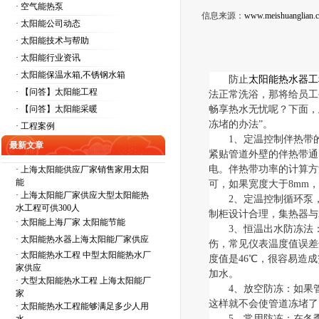
· 空气能热泵
信息来源：
www.meishuanglian.
· 太阳能公司动态
· 太阳能技术与帮助
· 太阳能行业资讯
· 太阳能保温水箱,不锈钢水箱
防止
太阳能热水器工
· 【问答】太阳能工程
法正常洗浴，那将给员工
· 【问答】太阳能采暖
畅享热水无忧呢？下面，
冻堵的办法”。
· 工程案例
1
、定温控制伴热带
最新文章
紧贴管道外壁的伴热带通
电。伴热带功率的计算方
·
上海太阳能供应厂家销售家用太阳
能
可，如果宽度大于
8mm
·
上海太阳能厂家供应大型太阳能热
2
、定温控制循环泵
水工程可供300人
制柜设计合理，集热器与
·
太阳能上海厂家 太阳能节能
3
、恒温出水防冻法
·
太阳能热水器上海太阳能厂家供应
伤，常见仪表温度值误差
·
太阳能热水工程 中型太阳能热水厂
度值是
46
℃，很容易造成
家供应
加水。
·
大型太阳能热水工程 上海太阳能厂
4
、放空防冻：如果
家
这样就不会使管道冻堵了
·
太阳能热水工程能够满足多少人用
5
、常用防冻：在冬