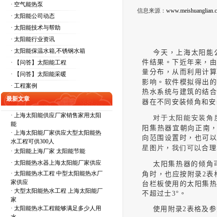
· 空气能热泵
信息来源：
www.meishuanglian.
· 太阳能公司动态
· 太阳能技术与帮助
· 太阳能行业资讯
· 太阳能保温水箱,不锈钢水箱
今天，上海太阳能
件结果。
下近年来，
· 【问答】太阳能工程
量
分布，从而利用计
· 【问答】太阳能采暖
影响。软件模拟得出
· 工程案例
热水系统与建筑的结
最新文章
器在不同安装倾角和安
·
上海太阳能供应厂家销售家用太阳
对于太阳能安装角
能
阳集热器宜朝向正南，
·
上海太阳能厂家供应大型太阳能热
向范围设置时，也可
水工程可供300人
星图片
，
我们可以
合理
·
太阳能上海厂家 太阳能节能
·
太阳能热水器上海太阳能厂家供应
太阳集热器的倾角可
·
太阳能热水工程 中型太阳能热水厂
角时，也应按附录2表
家供应
台栏板使用的太阳集
·
大型太阳能热水工程 上海太阳能厂
不超过士3°。
家
·
太阳能热水工程能够满足多少人用
使用附录2表格及参