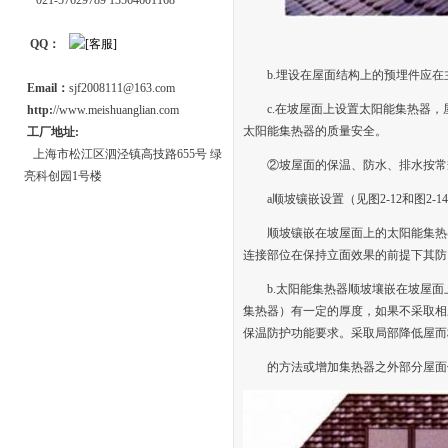
021-57629789 13564601168
QQ：
b.埋设在屋面结构上的预埋件应
Email：
sjf2008111@163.com
c.在坡屋面上设置太阳能集热器
http:
//www.meishuanglian.com
太阳能集热器的质量安全。
工厂地址:
上海市松江区泗泾镇高技路655号 绿
②坡屋面的保温、防水、排水按常
亮科创园1号楼
a顺坡镶嵌设置（见图2-12和图2-14
顺坡镶嵌在坡屋面上的太阳能集热
连接部位在保持立面效果的前提下其防
b.太阳能集热器顺坡壤嵌在坡屋
集热器）有一定的厚度，如果不采取相
保温防护功能要求。采取局部降低屋而
的方法或增加集热器之外部分屋面保