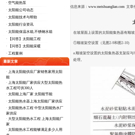
· 空气能热泵
信息来源：
www.meishuanglian.com
文章
· 太阳能公司动态
· 太阳能技术与帮助
· 太阳能行业资讯
· 太阳能保温水箱,不锈钢水箱
在坡屋面上设置的太阳能集热器有顺坡
· 【问答】太阳能工程
①顺坡架空设置（见图2-9和图2-10)
· 【问答】太阳能采暖
a.顺坡架空设置的太阳集热器支架应
· 工程案例
处理。
最新文章
·
上海太阳能供应厂家销售家用太阳
能
·
上海太阳能厂家供应大型太阳能热
水工程可供300人
·
太阳能上海厂家 太阳能节能
·
太阳能热水器上海太阳能厂家供应
·
太阳能热水工程 中型太阳能热水厂
家供应
·
大型太阳能热水工程 上海太阳能厂
家
·
太阳能热水工程能够满足多少人用