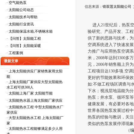
· 空气能热泵
信息来源：
镁双莲太阳能公司
· 太阳能公司动态
· 太阳能技术与帮助
· 太阳能行业资讯
进人
21
世纪后，热泵
· 太阳能保温水箱,不锈钢水箱
验研究、产品开发、工程
供了新的思路与技术，为
· 【问答】太阳能工程
空调系统进入了快速发展
· 【问答】太阳能采暖
力推
广
与应用热泵
空调系
· 工程案例
米，
2008年达到
3300
多万
最新文章
元，
2006
年销售额上升为
工程项目达
130
多项
.
空调
·
上海太阳能供应厂家销售家用太阳
能
更好的节能效果和环保效
·
上海太阳能厂家供应大型太阳能热
如
:
不做工程场区调查与
水工程可供300人
下水
；
视浅层地温能为分
·
太阳能上海厂家 太阳能节能
热泵
；
井水泵、循环泵等
·
太阳能热水器上海太阳能厂家供应
健康发展，有必要对各地
·
太阳能热水工程 中型太阳能热水厂
世界各国热泵发展过程中
家供应
热泵的经验与教训，关注
·
大型太阳能热水工程 上海太阳能厂
家
类似的热泵发展停滞现象
·
太阳能热水工程能够满足多少人用
（