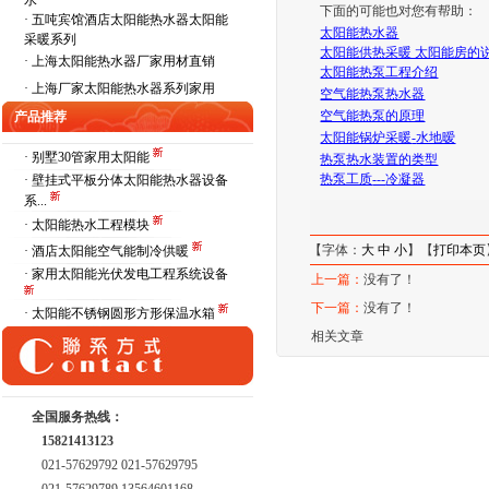
水
下面的可能也对您有帮助：
·
五吨宾馆酒店太阳能热水器太阳能
太阳能热水器
采暖系列
太阳能供热采暖 太阳能房的
·
上海太阳能热水器厂家用材直销
太阳能热泵工程介绍
·
上海厂家太阳能热水器系列家用
空气能热泵热水器
空气能热泵
的原理
产品推荐
太阳能锅炉采暖
-
水地暧
· 别墅30管家用太阳能
热泵
热水装置的类型
热泵工质
---
冷凝器
· 壁挂式平板分体太阳能热水器设备
系...
· 太阳能热水工程模块
【字体：
大
中
小
】【
打印本页
· 酒店太阳能空气能制冷供暖
· 家用太阳能光伏发电工程系统设备
上一篇：
没有了！
下一篇：
没有了！
· 太阳能不锈钢圆形方形保温水箱
相关文章
全国服务热线：
15821413123
021-57629792 021-57629795