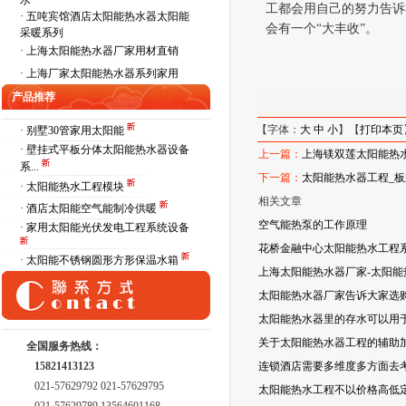
水
工都会用自己的努力告诉
·
五吨宾馆酒店太阳能热水器太阳能
会有一个“大丰收”。
采暖系列
·
上海太阳能热水器厂家用材直销
·
上海厂家太阳能热水器系列家用
产品推荐
【字体：
大
中
小
】【
打印本页
· 别墅30管家用太阳能
· 壁挂式平板分体太阳能热水器设备
上一篇：
上海镁双莲太阳能热
系...
下一篇：
太阳能热水器工程_
· 太阳能热水工程模块
相关文章
· 酒店太阳能空气能制冷供暖
空气能热泵的工作原理
· 家用太阳能光伏发电工程系统设备
花桥金融中心太阳能热水工程
· 太阳能不锈钢圆形方形保温水箱
上海太阳能热水器厂家-太阳
太阳能热水器厂家告诉大家选
太阳能热水器里的存水可以用
关于太阳能热水器工程的辅助
全国服务热线：
15821413123
连锁酒店需要多维度多方面去考
021-57629792 021-57629795
太阳能热水工程不以价格高低