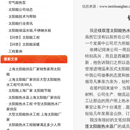
· 空气能热泵
信息来源：
www.meishuanglian.
· 太阳能公司动态
· 太阳能技术与帮助
· 太阳能行业资讯
· 太阳能保温水箱,不锈钢水箱
我是
镁双莲太阳能热
虽然它没有以前所在公司
· 【问答】太阳能工程
一个发展中公司尽力所能
· 【问答】太阳能采暖
依稀记得来公司一周后
· 工程案例
特别高兴，而且是西藏那
最新文章
新，他告诉我们之所以选
管渐进增温承压式太阳能
·
上海太阳能供应厂家销售家用太阳
能
中我公司做事的态度和效
·
上海太阳能厂家供应大型太阳能热
领导凡事亲力亲为，短时
水工程可供300人
在签约回来途中，当我
·
太阳能上海厂家 太阳能节能
材料、公司生产、物流运
·
太阳能热水器上海太阳能厂家供应
工让那边的用户用上热水
·
太阳能热水工程 中型太阳能热水厂
事宜让客户十分满意，愿
家供应
短短几年发展这么快、订
·
大型太阳能热水工程 上海太阳能厂
家
我没有很好的文笔但我
·
太阳能热水工程能够满足多少人用
莲太阳能热水器厂
的成员