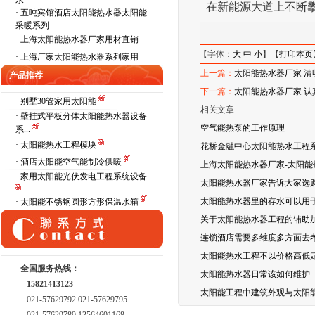
水
在新能源大道上不断
·
五吨宾馆酒店太阳能热水器太阳能
采暖系列
·
上海太阳能热水器厂家用材直销
【字体：
大
中
小
】【
打印本页
·
上海厂家太阳能热水器系列家用
上一篇：
太阳能热水器厂家 清
产品推荐
下一篇：
太阳能热水器厂家 
· 别墅30管家用太阳能
相关文章
· 壁挂式平板分体太阳能热水器设备
空气能热泵的工作原理
系...
· 太阳能热水工程模块
花桥金融中心太阳能热水工程
· 酒店太阳能空气能制冷供暖
上海太阳能热水器厂家-太阳
· 家用太阳能光伏发电工程系统设备
太阳能热水器厂家告诉大家选
太阳能热水器里的存水可以用
· 太阳能不锈钢圆形方形保温水箱
关于太阳能热水器工程的辅助
连锁酒店需要多维度多方面去考
太阳能热水工程不以价格高低
全国服务热线：
太阳能热水器日常该如何维护
15821413123
太阳能工程中建筑外观与太阳
021-57629792 021-57629795