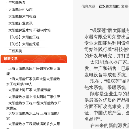
· 空气能热泵
信息来源：
镁双莲太阳能
文章
· 太阳能公司动态
· 太阳能技术与帮助
· 太阳能行业资讯
“镁双莲”牌太阳能
· 太阳能保温水箱,不锈钢水箱
水器有限公司荣誉出
· 【问答】太阳能工程
专业太阳能热利用设
· 【问答】太阳能采暖
司始终践行着“科技
· 工程案例
的开发与研究，并打造
最新文章
太阳能热水器厂家上
发、生产和销售上已
·
上海太阳能供应厂家销售家用太阳
能
发电设备等成套系统
·
上海太阳能厂家供应大型太阳能热
现在，“镁双莲”品
水工程可供300人
热水系统、采暖系统
·
太阳能上海厂家 太阳能节能
顾客是企业生存的基
·
太阳能热水器上海太阳能厂家供应
供最高效优质的产品
·
太阳能热水工程 中型太阳能热水厂
方面不断攻克难关，勇
家供应
证、中国优质产品、金
·
大型太阳能热水工程 上海太阳能厂
家
名品牌”。
·
太阳能热水工程能够满足多少人用
在未来的新能源发展