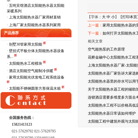
水
·
五吨宾馆酒店太阳能热水器太阳能
采暖系列
【字体：
大
中
小
】【
打印本页
·
上海太阳能热水器厂家用材直销
·
上海厂家太阳能热水器系列家用
上一篇：
家用太阳能热水器的
产品推荐
下一篇：
如何打开太阳能热水
相关文章
· 别墅30管家用太阳能
空气能热泵的工作原理
· 壁挂式平板分体太阳能热水器设备
系...
花桥金融中心太阳能热水工程
· 太阳能热水工程模块
上海太阳能热水器厂家-太阳
· 酒店太阳能空气能制冷供暖
太阳能热水器厂家告诉大家选
· 家用太阳能光伏发电工程系统设备
太阳能热水器里的存水可以用
· 太阳能不锈钢圆形方形保温水箱
关于太阳能热水器工程的辅助
连锁酒店需要多维度多方面去考
太阳能热水工程不以价格高低
太阳能热水器日常该如何维护
全国服务热线：
太阳能工程中建筑外观与太阳
15821413123
021-57629792 021-57629795