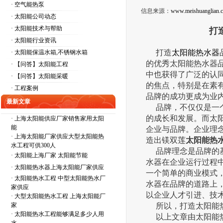
· 空气能热泵
信息来源：
www.meishuanglian.
· 太阳能公司动态
· 太阳能技术与帮助
打
· 太阳能行业资讯
打造
太阳能热水器
· 太阳能保温水箱,不锈钢水箱
的优秀太阳能热水器
· 【问答】太阳能工程
中也获得了广泛的认
· 【问答】太阳能采暖
的焦点，特别是在素有中国
· 工程案例
品牌的成功更成为业
最新文章
品牌，不仅仅是一个
的成长和发展。而太
·
上海太阳能供应厂家销售家用太阳
能
企业与品牌。企业理
·
上海太阳能厂家供应大型太阳能热
造出镁双莲
太阳能热
水工程可供300人
品牌理念是品牌的基
·
太阳能上海厂家 太阳能节能
水器在企业运行过程
·
太阳能热水器上海太阳能厂家供应
一个简单的商业模式
·
太阳能热水工程 中型太阳能热水厂
水器在品牌的道路上
家供应
以企业人才引进、技
·
大型太阳能热水工程 上海太阳能厂
家
所以，打造太阳能热
·
太阳能热水工程能够满足多少人用
以上文章由太阳能热