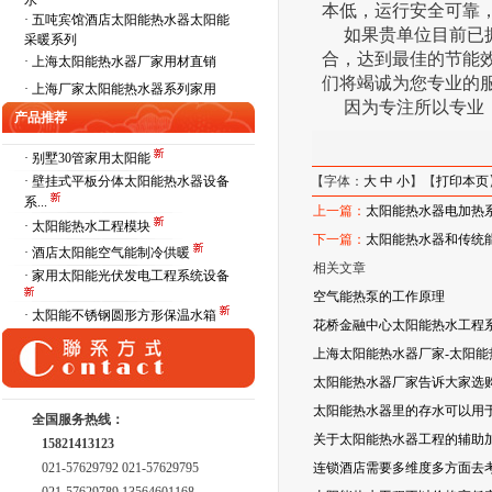
水
本低，运行安全可靠
·
五吨宾馆酒店太阳能热水器太阳能
如果贵单位目前已拥
采暖系列
合，达到最佳的节能
·
上海太阳能热水器厂家用材直销
们将竭诚为您专业的
·
上海厂家太阳能热水器系列家用
因为专注所以专业
产品推荐
· 别墅30管家用太阳能
· 壁挂式平板分体太阳能热水器设备
【字体：
大
中
小
】【
打印本页
系...
上一篇：
太阳能热水器电加热
· 太阳能热水工程模块
下一篇：
太阳能热水器和传统
· 酒店太阳能空气能制冷供暖
相关文章
· 家用太阳能光伏发电工程系统设备
空气能热泵的工作原理
· 太阳能不锈钢圆形方形保温水箱
花桥金融中心太阳能热水工程
上海太阳能热水器厂家-太阳
太阳能热水器厂家告诉大家选
太阳能热水器里的存水可以用
全国服务热线：
关于太阳能热水器工程的辅助
15821413123
021-57629792 021-57629795
连锁酒店需要多维度多方面去考