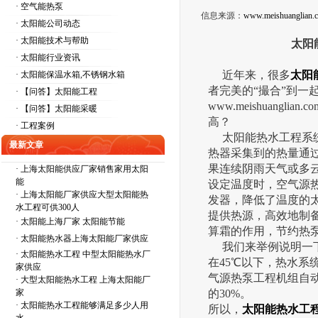
· 空气能热泵
信息来源：
www.meishuanglian.
· 太阳能公司动态
· 太阳能技术与帮助
太阳
· 太阳能行业资讯
近年来，很多
太阳
· 太阳能保温水箱,不锈钢水箱
者完美的“撮合”到
· 【问答】太阳能工程
www.meishuanglian.co
· 【问答】太阳能采暖
高？
· 工程案例
太阳能热水工程系统
最新文章
热器采集到的热量通
果连续阴雨天气或多
·
上海太阳能供应厂家销售家用太阳
能
设定温度时，空气源
·
上海太阳能厂家供应大型太阳能热
发器，降低了温度的
水工程可供300人
提供热源，高效地制
·
太阳能上海厂家 太阳能节能
算霜的作用，节约热
·
太阳能热水器上海太阳能厂家供应
我们来举例说明一下
·
太阳能热水工程 中型太阳能热水厂
在45℃以下，热水系
家供应
气源热泵工程机组自
·
大型太阳能热水工程 上海太阳能厂
家
的30%。
·
太阳能热水工程能够满足多少人用
所以，
太阳能热水工