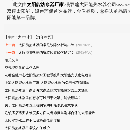
此文由
太阳能热水器厂家
-镁双莲太阳能热水器公司
www.mei
双莲太阳能，绿色环保首选品牌，金盾品质，您身边的品牌
阳能第一品牌。
【字体：
大
中
小
】【
打印本页
】
上一篇：
太阳能热水器的常见故障分析与排除
(2013/6/19)
下一篇：
太阳能集热器的安装位置如何确定？
(2013/6/20)
相关文章
空气能热泵的工作原理
花桥金融中心太阳能热水工程系统和太阳能光伏发电项目
上海太阳能热水器厂家-太阳能热水器的保养技巧有哪些
太阳能热水器厂家告诉大家选购太阳能热水器三大法则
太阳能热水器里的存水可以用于做饭、能饮用吗？
关于太阳能热水器工程的辅助加热以及注意事项
连锁酒店需要多维度多方面去考虑慎重选择合适的太阳能热...
太阳能热水工程不以价格高低定质量
太阳能热水器日常该如何维护