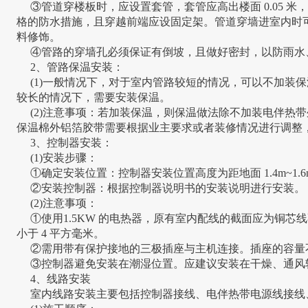
③管道穿楼板时，应设置套管，套管应高出楼面 0.05 米
格的防水措施，且穿越前端应设固定架。管道穿墙进室内时
料修饰。
④管路的穿墙孔必须保证有倒坡，且做好密封，以防雨水
2、管路保温安装：
(1)一般情况下，对于室内管路较短的情况，可以不加装
较长的情况下，需要安装保温。
(2)注意事项：若加装保温，则保温做法除不加装电伴热
保温棉外铝箔胶带需要根据业主要求或者装修情况进行调整
3、控制器安装：
(1)安装步骤：
①确定安装位置：控制器安装位置高度为距地面 1.4m~1.6
②安装控制器：根据控制器说明书的安装说明进行安装。
(2)注意事项：
①使用1.5KW 的电热器，原有室内配线的截面应为铜芯线不
小于 4 平方毫米。
②需用带有保护接地的三极插座与主机连接。插座的容量不得
③控制器避免安装在潮湿位置。应建议安装在干燥、通风
4、线路安装
室内线路安装主要包括控制器接线、电伴热带电源线接线