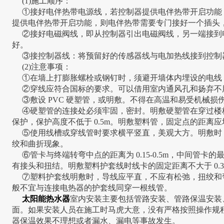
(1)施工顺序：
①接好电伴热带电源线，若控制器提供电伴热带开启功能
提供电伴热带开启功能，则电伴热带需要专门接好一个插头
②接好电磁阀线，即从控制器引出电磁阀线，另一端接到
好。
③接控制器线：将预留好的传感器线与电加热线接到控制
(2)注意事项：
①在墙上打膨胀螺栓或钢钉时，须避开墙体内埋设的电线
②穿线应符合国标的要求。可以借用室内通风孔和扬弃不
③敷设 PVC 硬塑管，或明敷。不得在高温和易受机械损
④硬塑管的连接处必须牢固，密封。明敷硬塑管在穿过楼
保护，保护高度不低于 0.5m。明敷塑料管，固定点的距离
⑤使用线槽或穿线管时要求横平竖直，美观大方。明敷时
绞和曲折现象。
⑥管卡与终端转弯中点的距离为 0.15-0.5m，中间管卡的
有接头和扭结。明敷塑料护套线时线卡的固定距离不大于 0.3
⑦塑料护套线明敷时，导线应平直，不应有松弛，扭绞和
般不宜与连接电热器的护套线同穿一根线管。
太阳能热水器
室内安装主要包括管路安装、管路保温安装
面。如果安装人员在施工时马虎大意，没有严格按照操作规
器保温效果不理想或者漏水、漏电等事故发生。