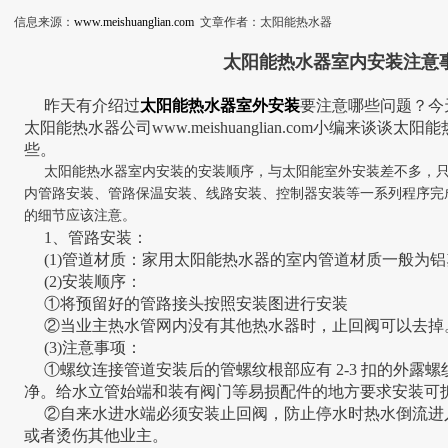
信息来源：
www.meishuanglian.com
文章作者：太阳能热水器
太阳能热水器室内安装注意
昨天有介绍过
太阳能热水器室外安装
要注意哪些问题？今
太阳能热水器公司
www.meishuanglian.com
小编来谈谈太阳能
些。
太阳能热水器室内安装的安装顺序，与太阳能室外安装差不多，只
内管路安装、管路保温安装、线路安装、控制器安装等一系列程序完
的细节应该注意。
1、管路安装：
(1)管道材质：家用太阳能热水器的室内管道材质一般为铝
(2)安装顺序：
①将预留好的管路接头按照安装图进行安装
②当业主热水管网内没有其他热水器时，止回阀可以去掉
(3)注意事项：
①螺纹连接管道安装后的管螺纹根部应有 2-3 扣的外露螺
净。给水立管始端和装有阀门等易损配件的地方要求安装可
②自来水进水端必须安装止回阀，防止停水时热水倒流进
或者烫伤其他业主。