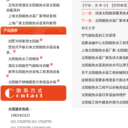
水
·
五吨宾馆酒店太阳能热水器太阳能
【字体：
大
中
小
】【
打印本页
采暖系列
上一篇：
浅谈太阳能采暖系统
·
上海太阳能热水器厂家用材直销
下一篇：
太阳能热水器厂家未
·
上海厂家太阳能热水器系列家用
相关文章
产品推荐
空气能热泵的工作原理
· 别墅30管家用太阳能
花桥金融中心太阳能热水工程
· 壁挂式平板分体太阳能热水器设备
上海太阳能热水器厂家-太阳
系...
太阳能热水器厂家告诉大家选
· 太阳能热水工程模块
太阳能热水器里的存水可以用
· 酒店太阳能空气能制冷供暖
· 家用太阳能光伏发电工程系统设备
关于太阳能热水器工程的辅助
连锁酒店需要多维度多方面去考
· 太阳能不锈钢圆形方形保温水箱
太阳能热水工程不以价格高低
太阳能热水器日常该如何维护
太阳能工程中建筑外观与太阳
全国服务热线：
15821413123
021-57629792 021-57629795