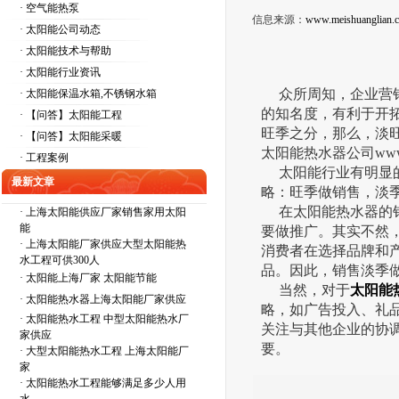
· 空气能热泵
信息来源：
www.meishuanglian.
· 太阳能公司动态
· 太阳能技术与帮助
· 太阳能行业资讯
众所周知，企业营销
· 太阳能保温水箱,不锈钢水箱
的知名度，有利于开
· 【问答】太阳能工程
旺季之分，那么，淡
· 【问答】太阳能采暖
太阳能热水器公司www.
· 工程案例
太阳能行业有明显的
最新文章
略：旺季做销售，淡
在太阳能热水器的销
·
上海太阳能供应厂家销售家用太阳
能
要做推广。其实不然
·
上海太阳能厂家供应大型太阳能热
消费者在选择品牌和
水工程可供300人
品。因此，销售淡季
·
太阳能上海厂家 太阳能节能
当然，对于
太阳能
·
太阳能热水器上海太阳能厂家供应
略，如广告投入、礼
·
太阳能热水工程 中型太阳能热水厂
关注与其他企业的协
家供应
要。
·
大型太阳能热水工程 上海太阳能厂
家
·
太阳能热水工程能够满足多少人用