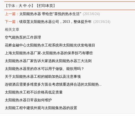
【字体：
大
中
小
】【
打印本页
】
上一篇：
太阳能热水器 带给您“喜悦的热水生活”
(2013/6/24)
下一篇：
镁双莲太阳能热水器公司，2013，整体提升年
(2013/6/24)
相关文章
空气能热泵的工作原理
花桥金融中心太阳能热水工程系统和太阳能光伏发电项目
上海太阳能热水器厂家-太阳能热水器的保养技巧有哪些
太阳能热水器厂家告诉大家选购太阳能热水器三大法则
太阳能热水器里的存水可以用于做饭、能饮用吗？
关于太阳能热水器工程的辅助加热以及注意事项
连锁酒店需要多维度多方面去考虑慎重选择合适的太阳能热...
太阳能热水工程不以价格高低定质量
太阳能热水器日常该如何维护
太阳能工程中建筑外观与太阳能集热器的设置