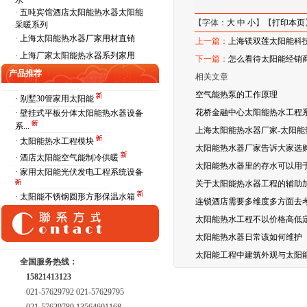
水
·
五吨宾馆酒店太阳能热水器太阳能
【字体：
大
中
小
】【
打印本页
采暖系列
·
上海太阳能热水器厂家用材直销
上一篇：
上海镁双莲太阳能科技
·
上海厂家太阳能热水器系列家用
下一篇：
怎么看待太阳能经销
产品推荐
相关文章
空气能热泵的工作原理
· 别墅30管家用太阳能
花桥金融中心太阳能热水工程
· 壁挂式平板分体太阳能热水器设备
系...
上海太阳能热水器厂家-太阳
· 太阳能热水工程模块
太阳能热水器厂家告诉大家选
· 酒店太阳能空气能制冷供暖
太阳能热水器里的存水可以用
· 家用太阳能光伏发电工程系统设备
关于太阳能热水器工程的辅助
· 太阳能不锈钢圆形方形保温水箱
连锁酒店需要多维度多方面去考
太阳能热水工程不以价格高低
太阳能热水器日常该如何维护
太阳能工程中建筑外观与太阳
全国服务热线：
15821413123
021-57629792 021-57629795