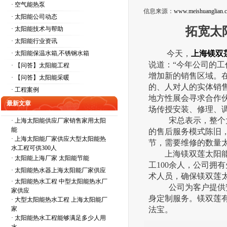
· 空气能热泵
信息来源：
www.meishuanglian.
· 太阳能公司动态
拓宽太
· 太阳能技术与帮助
· 太阳能行业资讯
今天，
上海镁双
· 太阳能保温水箱,不锈钢水箱
说道：“今年公司的
· 【问答】太阳能工程
增加新的销售区域。
· 【问答】太阳能采暖
的、人对人的实体销
· 工程案例
地方性展会寻求合作
最新文章
场传授安装、修理、
宋总表示，整个太阳
·
上海太阳能供应厂家销售家用太阳
能
的售后服务模式陈旧
·
上海太阳能厂家供应大型太阳能热
节，需要维修的数量
水工程可供300人
上海镁双莲太阳能热
·
太阳能上海厂家 太阳能节能
工100余人，公司拥
·
太阳能热水器上海太阳能厂家供应
术人员，确保镁双莲
·
太阳能热水工程 中型太阳能热水厂
公司为客户提供安
家供应
身定制服务。镁双莲
·
大型太阳能热水工程 上海太阳能厂
家
法宝。
·
太阳能热水工程能够满足多少人用