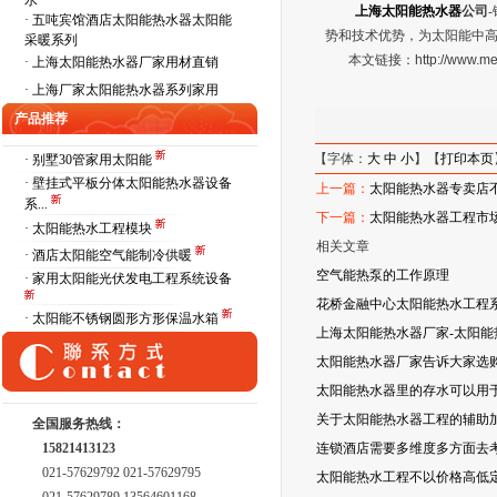
水
上海太阳能热水器
公司
·
五吨宾馆酒店太阳能热水器太阳能
势和技术优势，为太阳能中
采暖系列
本文链接：
http://www.m
·
上海太阳能热水器厂家用材直销
·
上海厂家太阳能热水器系列家用
产品推荐
【字体：
大
中
小
】【
打印本页
· 别墅30管家用太阳能
· 壁挂式平板分体太阳能热水器设备
上一篇：
太阳能热水器专卖店
系...
下一篇：
太阳能热水器工程市
· 太阳能热水工程模块
相关文章
· 酒店太阳能空气能制冷供暖
空气能热泵的工作原理
· 家用太阳能光伏发电工程系统设备
花桥金融中心太阳能热水工程
· 太阳能不锈钢圆形方形保温水箱
上海太阳能热水器厂家-太阳
太阳能热水器厂家告诉大家选
太阳能热水器里的存水可以用
关于太阳能热水器工程的辅助
全国服务热线：
15821413123
连锁酒店需要多维度多方面去考
021-57629792 021-57629795
太阳能热水工程不以价格高低