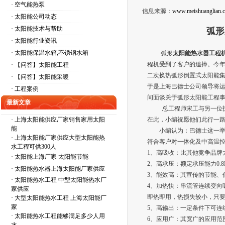
· 空气能热泵
信息来源：
www.meishuanglian.
· 太阳能公司动态
· 太阳能技术与帮助
弧形
· 太阳能行业资讯
· 太阳能保温水箱,不锈钢水箱
弧形
太阳能热水器工程
程机受到了客户的追捧。今
· 【问答】太阳能工程
二次换热弧形倒置式太阳能
· 【问答】太阳能采暖
于是上海巴德士公司领导将
· 工程案例
间面谈关于弧形太阳能工程
最新文章
总工程师宋工与另一位技术
·
上海太阳能供应厂家销售家用太阳
在此，小编祝愿他们此行一
能
小编认为：巴德士这一举
·
上海太阳能厂家供应大型太阳能热
符合客户对一体化及中高温
水工程可供300人
1、高吸收：比其他竞争品牌
·
太阳能上海厂家 太阳能节能
2、高承压：额定承压能力0
·
太阳能热水器上海太阳能厂家供应
3、能效高：其宣传的节能、
·
太阳能热水工程 中型太阳能热水厂
4、加热快：串流管连续变向
家供应
即热即用，热损失较小，只
·
大型太阳能热水工程 上海太阳能厂
家
5、高输出：一定条件下可连
·
太阳能热水工程能够满足多少人用
6、应用广：其宽广的应用范