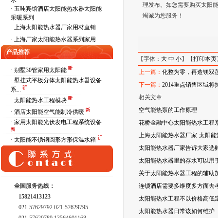
水
理发布。如您需要购买太阳
·
五吨宾馆酒店太阳能热水器太阳能
竭诚为您服务！
采暖系列
·
上海太阳能热水器厂家用材直销
·
上海厂家太阳能热水器系列家用
产品推荐
【字体：
大
中
小
】【
打印本页
· 别墅30管家用太阳能
上一篇：
化整为零，再造镁双
· 壁挂式平板分体太阳能热水器设备
下一篇：
2014重点销售区域
系...
相关文章
· 太阳能热水工程模块
空气能热泵的工作原理
· 酒店太阳能空气能制冷供暖
· 家用太阳能光伏发电工程系统设备
花桥金融中心太阳能热水工程
上海太阳能热水器厂家-太阳
· 太阳能不锈钢圆形方形保温水箱
太阳能热水器厂家告诉大家选
太阳能热水器里的存水可以用
关于太阳能热水器工程的辅助
全国服务热线：
连锁酒店需要多维度多方面去考
15821413123
太阳能热水工程不以价格高低
021-57629792 021-57629795
太阳能热水器日常该如何维护