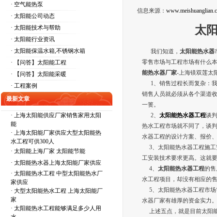
· 空气能热泵
信息来源：
www.meishuanglian.
· 太阳能公司动态
太
· 太阳能技术与帮助
· 太阳能行业资讯
· 太阳能保温水箱,不锈钢水箱
我们知道，
太阳能热水器
零售市场与工程市场有什么
· 【问答】太阳能工程
能热水器厂家
-上海镁双莲太
· 【问答】太阳能采暖
1、销售过程长而复杂：我
· 工程案例
销售人员就必须从各个渠道
最新文章
一篑。
·
上海太阳能供应厂家销售家用太阳
2、
太阳能热水器工程
谈
能
热水工程市场就不同了，谈
·
上海太阳能厂家供应大型太阳能热
水器工程的设计方案、报价
水工程可供300人
3、太阳能热水器工程施工
·
太阳能上海厂家 太阳能节能
工安装技术要求更高。这就
·
太阳能热水器上海太阳能厂家供应
4、
太阳能热水器工程
的售
·
太阳能热水工程 中型太阳能热水厂
水工程项目，却没有相应的
家供应
5、太阳能热水器工程市场
·
大型太阳能热水工程 上海太阳能厂
家
水器厂家有雄厚的资金实力
·
太阳能热水工程能够满足多少人用
上述五点，就是目前太阳能