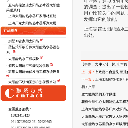
水
计经验，参与过省市
·
五吨宾馆酒店太阳能热水器太阳能
的调查；提出了一套
采暖系列
用户比较关心的问题
·
上海太阳能热水器厂家用材直销
发挥出它的效能。
·
上海厂家太阳能热水器系列家用
上海宾馆太阳能热水
产品推荐
出处。
· 别墅30管家用太阳能
· 壁挂式平板分体太阳能热水器设备
系...
· 太阳能热水工程模块
【字体：
大
中
小
】【
打印本页
· 酒店太阳能空气能制冷供暖
· 家用太阳能光伏发电工程系统设备
上一篇：
市政府出台意见 新
下一篇：
上海太阳能热水器厂
· 太阳能不锈钢圆形方形保温水箱
相关文章
空气能热泵的工作原理
花桥金融中心太阳能热水工程
全国服务热线：
上海太阳能热水器厂家-太阳
15821413123
太阳能热水器厂家告诉大家选
021-57629792 021-57629795
太阳能热水器里的存水可以用