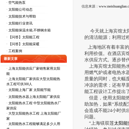
· 空气能热泵
信息来源：
www.meishuanglian.
· 太阳能公司动态
· 太阳能技术与帮助
· 太阳能行业资讯
· 太阳能保温水箱,不锈钢水箱
今天就
上海宾馆太
的清洁能源；利用过
· 【问答】太阳能工程
· 【问答】太阳能采暖
上海地区有着丰富的
· 工程案例
利用价值。在酒店宾
最新文章
水供应方式。逐步替
上海宾馆太阳能热
·
上海太阳能供应厂家销售家用太阳
用燃气炉或者电热水
能
质量的同时，也大幅
·
上海太阳能厂家供应大型太阳能热
水工程可供300人
冲凉的需求；还有早
·
太阳能上海厂家 太阳能节能
能工程设计工作提出
·
太阳能热水器上海太阳能厂家供应
但是，使用太阳能热
·
太阳能热水工程 中型太阳能热水厂
助加热，如果“系统
家供应
会造成不能24小时供
·
大型太阳能热水工程 上海太阳能厂
问题。
家
“上海镁双莲
太阳能
·
太阳能热水工程能够满足多少人用