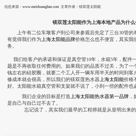
信息来源：
www.meishuanglian.com
文章作者：镁双莲太阳能
镁双莲太阳能作为上海本地产品为什么
上午有二位车墩客户到公司来参观后先定了三台30管的
有觉得我们作为
上海太阳能品牌
价格怎么也不便宜，其实我
务。
我们给客户的承诺和保证是真空管10年，水箱5年，配件
题是不再收取任何费用的。如果我们的品质不过关，为了一
钱左右的硅胶圈，就要二个工人开一辆车用半天的时间到客
修成本就会很高，所以我们的镁双莲热水器
上海太阳能
价格
好。太阳能水箱真空管和支架就不说了，小到一些的配件也
我们企业的目标是打造
上海太阳能热水器第一品牌
，
是自己与自己过不去了。
忘记说了，其实我们最早的工程师就是从皇明出来的