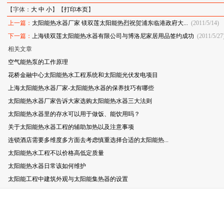
【字体：
大
中
小
】【
打印本页
】
上一篇：
太阳能热水器厂家 镁双莲太阳能热烈祝贺浦东临港政府大...
(2011/5/14)
下一篇：
上海镁双莲太阳能热水器有限公司与博洛尼家居用品签约成功
(2011/5/27
相关文章
空气能热泵的工作原理
花桥金融中心太阳能热水工程系统和太阳能光伏发电项目
上海太阳能热水器厂家-太阳能热水器的保养技巧有哪些
太阳能热水器厂家告诉大家选购太阳能热水器三大法则
太阳能热水器里的存水可以用于做饭、能饮用吗？
关于太阳能热水器工程的辅助加热以及注意事项
连锁酒店需要多维度多方面去考虑慎重选择合适的太阳能热...
太阳能热水工程不以价格高低定质量
太阳能热水器日常该如何维护
太阳能工程中建筑外观与太阳能集热器的设置