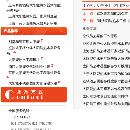
水
·
五吨宾馆酒店太阳能热水器太阳能
【字体：
大
中
小
】【
打印本页
采暖系列
上一篇：
镁双莲太阳能怎么样
·
上海太阳能热水器厂家用材直销
下一篇：
8吨太阳能热水工程
(
·
上海厂家太阳能热水器系列家用
相关文章
产品推荐
空气能热泵的工作原理
· 别墅30管家用太阳能
花桥金融中心太阳能热水工程
· 壁挂式平板分体太阳能热水器设备
上海太阳能热水器厂家-太阳
系...
太阳能热水器厂家告诉大家选
· 太阳能热水工程模块
太阳能热水器里的存水可以用
· 酒店太阳能空气能制冷供暖
· 家用太阳能光伏发电工程系统设备
关于太阳能热水器工程的辅助
连锁酒店需要多维度多方面去考
· 太阳能不锈钢圆形方形保温水箱
太阳能热水工程不以价格高低
太阳能热水器日常该如何维护
太阳能工程中建筑外观与太阳
全国服务热线：
15821413123
021-57629792 021-57629795