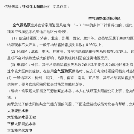
信息来源：
镁双莲太阳能公司
文章作者：
空气源热泵适用地区
空气源热泵
室外盘管常用迎面风速为1. 5～3. 5m/s的条件下计算得出的
我国空气源热泵机组适用地区分成4类。
（1）低温结霜区：济南、北京、郑州、西安、兰州等。这些地区属于寒冷地区
结霜现象不太严重，一般平均结霜除霜损失系数在0.950以上。
(2) 轻霜区：成都、重庆、桂林等。其平均结霜除箱损失系数都在0.97以上
显或不会对供热造成大的影响，热泵机组特别适合这类地区应用。
(3) 重霜区：长沙。其平均结箱除霜损失系数为0.703.主要是因为该地区相
速率较大区间的缘故。在使用
空气源热泵
供热时，应充分考虑结霜除霜损失对热
(4) 一般结霜区：杭州、武汉、上海、南京、南昌、宜吕等。其平均结霜除霜损失系
供热时，要考虑结霜除霜损失对热泵性能的影响。
（编辑：镁双莲太阳能
空气源热泵
热水器，本人在镁双莲太阳能公司上班，您如
我。）
如果您想了解太阳能与空气能方面的问题，下面这些链接或能对您会有帮助，您
太阳能热水器
太阳能热水器工程
平板太阳能热水器
太阳能光伏发电