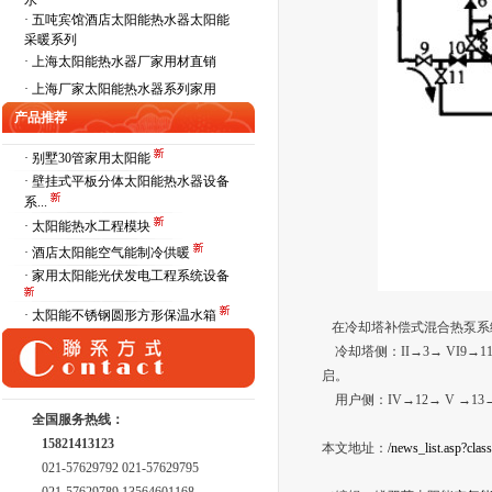
水
·
五吨宾馆酒店太阳能热水器太阳能
采暖系列
·
上海太阳能热水器厂家用材直销
·
上海厂家太阳能热水器系列家用
产品推荐
· 别墅30管家用太阳能
· 壁挂式平板分体太阳能热水器设备
系...
· 太阳能热水工程模块
· 酒店太阳能空气能制冷供暖
· 家用太阳能光伏发电工程系统设备
· 太阳能不锈钢圆形方形保温水箱
在冷却塔补偿式混合热泵系
冷却塔侧：II→3→ VI9→11→22
启。
用户侧：IV→12→ V →13→ X →1
全国服务热线：
15821413123
本文地址：
/news_list.asp?cla
021-57629792 021-57629795