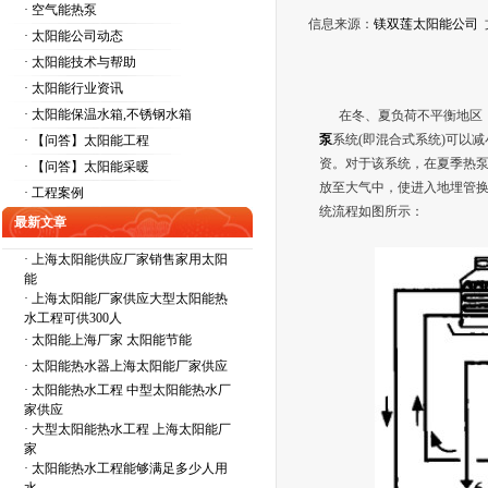
· 空气能热泵
信息来源：
镁双莲太阳能公司
· 太阳能公司动态
· 太阳能技术与帮助
· 太阳能行业资讯
· 太阳能保温水箱,不锈钢水箱
在冬、夏负荷不平衡地区
泵
系统(即混合式系统)可以
· 【问答】太阳能工程
资。对于该系统，在夏季热泵
· 【问答】太阳能采暖
放至大气中，使进入地埋管
· 工程案例
统流程如图所示：
最新文章
·
上海太阳能供应厂家销售家用太阳
能
·
上海太阳能厂家供应大型太阳能热
水工程可供300人
·
太阳能上海厂家 太阳能节能
·
太阳能热水器上海太阳能厂家供应
·
太阳能热水工程 中型太阳能热水厂
家供应
·
大型太阳能热水工程 上海太阳能厂
家
·
太阳能热水工程能够满足多少人用