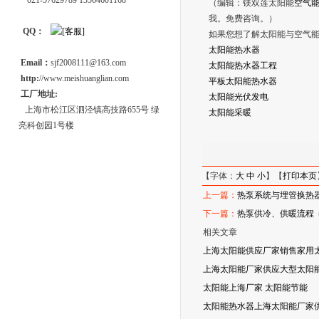
021-57629789 13564601168
（编辑：镁双莲太阳能
空气
我。免费咨询。）
QQ：
如果您想了解太阳能与空气
太阳能热水器
Email：
sjf2008111@163.com
太阳能热水器工程
http:
//www.meishuanglian.com
平板太阳能热水器
工厂地址:
太阳能光伏发电
上海市松江区泗泾镇高技路655号 绿
太阳能采暖
亮科创园1号楼
【字体：
大
中
小
】【
打印本页
上一篇：
热泵系统与埋管换热
下一篇：
热泵供冷、供暖流程
相关文章
上海太阳能供应厂家销售家用
上海太阳能厂家供应大型太阳能
太阳能上海厂家 太阳能节能
太阳能热水器上海太阳能厂家