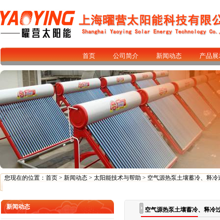
首页
公司简介
新闻动态
产品展
您现在的位置：
首页
>
新闻动态
>
太阳能技术与帮助
> 空气源热泵土壤蓄冷、释冷
新闻动态
空气源热泵土壤蓄冷、释冷