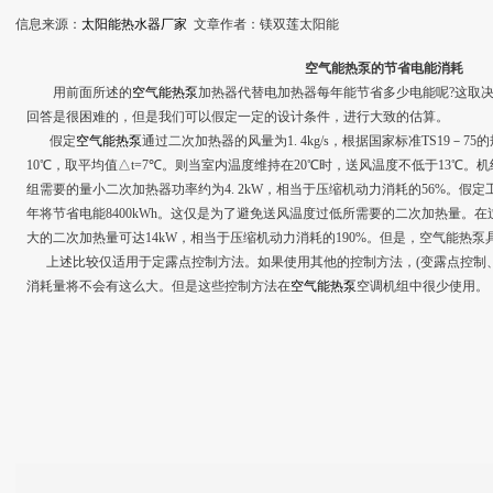
信息来源：
太阳能热水器厂家
文章作者：镁双莲太阳能
空气能热泵的节省电能消耗
用前面所述的
空气能热泵
加热器代替电加热器每年能节省多少电能呢?这取
回答是很困难的，但是我们可以假定一定的设计条件，进行大致的估算。
假定
空气能热泵
通过二次加热器的风量为1. 4kg/s，根据国家标准TS19－7
10℃，取平均值△t=7℃。则当室内温度维持在20℃时，送风温度不低于13℃。
组需要的量小二次加热器功率约为4. 2kW，相当于压缩机动力消耗的56%。假定
年将节省电能8400kWh。这仅是为了避免送风温度过低所需要的二次加热量。在
大的二次加热量可达14kW，相当于压缩机动力消耗的190%。但是，空气能热
上述比较仅适用于定露点控制方法。如果使用其他的控制方法，(变露点控制、
消耗量将不会有这么大。但是这些控制方法在
空气能热泵
空调机组中很少使用。