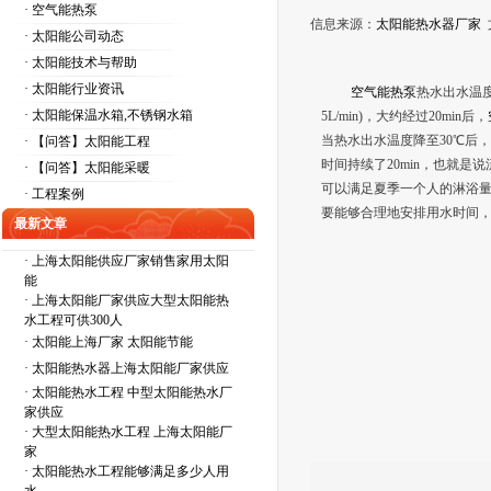
· 空气能热泵
信息来源：
太阳能热水器厂家
· 太阳能公司动态
· 太阳能技术与帮助
· 太阳能行业资讯
空气能热泵
热水出水温度
· 太阳能保温水箱,不锈钢水箱
5L/min)，大约经过20min后，
当热水出水温度降至30℃后
· 【问答】太阳能工程
时间持续了20min，也就是
· 【问答】太阳能采暖
可以满足夏季一个人的淋浴量—
· 工程案例
要能够合理地安排用水时间
最新文章
·
上海太阳能供应厂家销售家用太阳
能
·
上海太阳能厂家供应大型太阳能热
水工程可供300人
·
太阳能上海厂家 太阳能节能
·
太阳能热水器上海太阳能厂家供应
·
太阳能热水工程 中型太阳能热水厂
家供应
·
大型太阳能热水工程 上海太阳能厂
家
·
太阳能热水工程能够满足多少人用