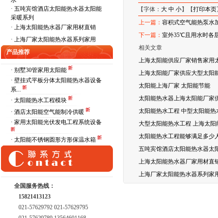
水
·
五吨宾馆酒店太阳能热水器太阳能
【字体：
大
中
小
】【
打印本页
采暖系列
上一篇：
容积式空气能热泵水
·
上海太阳能热水器厂家用材直销
下一篇：
室外35℃且用水时各
·
上海厂家太阳能热水器系列家用
相关文章
产品推荐
上海太阳能供应厂家销售家用
· 别墅30管家用太阳能
上海太阳能厂家供应大型太阳能
· 壁挂式平板分体太阳能热水器设备
太阳能上海厂家 太阳能节能
系...
太阳能热水器上海太阳能厂家
· 太阳能热水工程模块
太阳能热水工程 中型太阳能热
· 酒店太阳能空气能制冷供暖
· 家用太阳能光伏发电工程系统设备
大型太阳能热水工程 上海太阳
太阳能热水工程能够满足多少
· 太阳能不锈钢圆形方形保温水箱
五吨宾馆酒店太阳能热水器太
上海太阳能热水器厂家用材直
上海厂家太阳能热水器系列家
全国服务热线：
15821413123
021-57629792 021-57629795