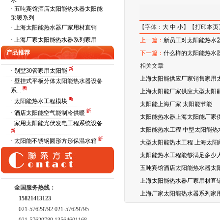
水
·
五吨宾馆酒店太阳能热水器太阳能
采暖系列
【字体：
大
中
小
】【
打印本页
·
上海太阳能热水器厂家用材直销
·
上海厂家太阳能热水器系列家用
上一篇：
新员工对太阳能热水
产品推荐
下一篇：
什么样的太阳能热水
相关文章
· 别墅30管家用太阳能
上海太阳能供应厂家销售家用
· 壁挂式平板分体太阳能热水器设备
系...
上海太阳能厂家供应大型太阳能
· 太阳能热水工程模块
太阳能上海厂家 太阳能节能
· 酒店太阳能空气能制冷供暖
太阳能热水器上海太阳能厂家
· 家用太阳能光伏发电工程系统设备
太阳能热水工程 中型太阳能热
· 太阳能不锈钢圆形方形保温水箱
大型太阳能热水工程 上海太阳
太阳能热水工程能够满足多少
五吨宾馆酒店太阳能热水器太
上海太阳能热水器厂家用材直
全国服务热线：
上海厂家太阳能热水器系列家
15821413123
021-57629792 021-57629795