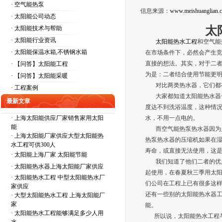
· 空气能热泵
信息来源：
www.meishuanglian.
· 太阳能公司动态
太
· 太阳能技术与帮助
· 太阳能行业资讯
太阳能热水工程
和空气能
· 太阳能保温水箱,不锈钢水箱
在市场条件下，必然会产生
直接的想法。其实，对于二
· 【问答】太阳能工程
为是：二者结合使用节能更
· 【问答】太阳能采暖
对比两类热水器，它们都
· 工程案例
大家都知道太阳能热水器一
最新文章
度达不到洗浴温度，这种情
·
上海太阳能供应厂家销售家用太阳
水，不用一点电的。
能
而空气能热泵热水器因为是
·
上海太阳能厂家供应大型太阳能热
热泵热水器的压缩机如果在
水工程可供300人
寿命，或直接无法使用，这
·
太阳能上海厂家 太阳能节能
我们知道了他们二者的优点
·
太阳能热水器上海太阳能厂家供应
起使用，在春夏秋三季用太
·
太阳能热水工程 中型太阳能热水厂
们公司在工程上已有很多这
家供应
还有一些别的太阳能热水器
·
大型太阳能热水工程 上海太阳能厂
家
能。
·
太阳能热水工程能够满足多少人用
所以说，太阳能热水工程与