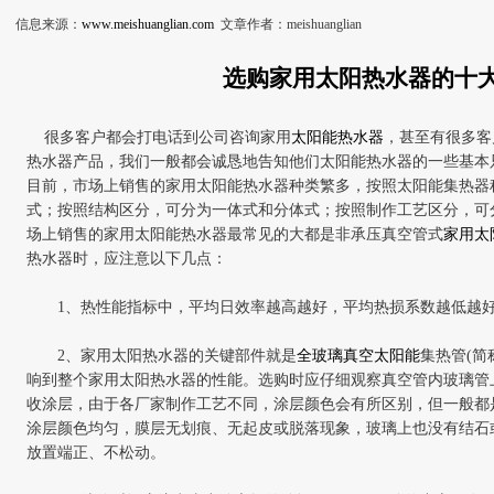
信息来源：
www.meishuanglian.com
文章作者：meishuanglian
选购家用太阳热水器的
十
很多客户都会打电话到公司咨询家用
太阳能热水器
，甚至有很多客
热水器产品，我们一般都会诚恳地告知他们太阳能热水器的一些基本
目前，市场上销售的家用太阳能热水器种类繁多，按照太阳能集热器
式；按照结构区分，可分为一体式和分体式；按照制作工艺区分，可
场上销售的家用太阳能热水器最常见的大都是非承压真空管式
家用太
热水器时，应注意以下几点：
1
、热性能指标中，平均日效率越高越好，平均热损系数越低越
2
、家用太阳
热水器的关键部件就是
全玻璃真空太阳能
集热管
(
简
响到整个家用太阳
热水器的性能。选购时应仔细观察真空管内玻璃管
收涂层，由于各厂家制作工艺不同，涂层颜色会有所区别，但一般都
涂层颜色均匀，膜层无划痕、无起皮或脱落现象，玻璃上也没有结石
放置端正、不松动。