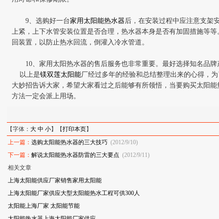
9
、选购好一台
家用太阳能
热水器
后，在安装过程中应注意支架
上紧，上下水管安装位置是否合理，热水器本身是否有加固措施等等
回装置，以防止热水回流，倒灌入冷水管道。
10
、家用太阳
热水器的售后服务也非常重要。最好选择知名品牌
以上是
镁双莲太阳能
厂经过多年的经验和总结整理出来的心得，为
大妙招告诉大家，希望大家看过之后能够有所领悟，当要购买太阳能
方法一定会派上用场。
【字体：
大
中
小
】【
打印本页
】
上一篇：
选购太阳能热水器的三大技巧
(2012/9/10)
下一篇：
解说太阳能热水器防雷的三大要点
(2012/9/11)
相关文章
上海太阳能供应厂家销售家用太阳能
上海太阳能厂家供应大型太阳能热水工程可供300人
太阳能上海厂家 太阳能节能
太阳能热水器上海太阳能厂家供应