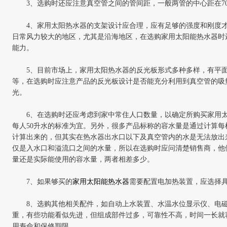
3
、选购时还应注意真空管之间的管间距，一般两管的中心距在
7
4
、家用太阳
热水器的支架设计应合理，应有足够的强度和刚度
日常风力较大的地区，尤其是沿海地区，在选购家用太阳能热水器时
能力。
5
、目前市场上，家用太阳
热水器的反光板形式多种多样，有平
等，在选购时应注意产品的反光板设计是否能充分利用到真空管的吸
光。
6
、在选购时还应考虑到家中常住人口数量，以确定所购买家用
每人
50
升水的标准为宜。另外，很多产品标称的容水量是通过计算每
计算出来的，但其实在热水器出水口以下及真空管内的水是无法放出
仅是入水口和溢流口之间的水量，所以在选购时应问清楚销售商，他
量还是实际能使用的容水量，两者相差多少。
7
、如果够买的
家用太阳能
热水器
需要配置电加热装置，应选择
8
、选购其他相关配件，如自动上水装置、水温水位显示仪、
电
重，有些功能看似先进，但组成部件过多，可靠性不高，时间一长就
用寿命和保修期限。