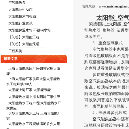
· 空气能热泵
信息来源：
www.meishuanglian.
· 太阳能公司动态
· 太阳能技术与帮助
太阳能
_
空
· 太阳能行业资讯
紧接着以上
太阳能
_
空
· 太阳能保温水箱,不锈钢水箱
能热水器
_
集热器
_
渗透型
继续关注。
· 【问答】太阳能工程
3
．重叠玻璃板式
· 【问答】太阳能采暖
空气集热器中也可采
· 工程案例
沿着吸热玻璃板而不是
最新文章
到底部都逐渐增加，从
这也可以看做是渗透型空
·
上海太阳能供应厂家销售家用太阳
能
多层重叠玻璃板式
·
上海太阳能厂家供应大型太阳能热
致空气集热器成本的增
水工程可供300人
来说，玻璃板之间的最
·
太阳能上海厂家 太阳能节能
随吸热板长度的增加而降
·
太阳能热水器上海太阳能厂家供应
可以采用普通的平板玻
·
太阳能热水工程 中型太阳能热水厂
的、表面粗糙的玻璃板，
家供应
4
．碎玻璃多孔床式
·
大型太阳能热水工程 上海太阳能厂
家
空气能集热器
中还
·
太阳能热水工程能够满足多少人用
玻璃瓶分层敷设为多孔