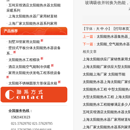
水
玻璃吸收并转换为热能，
·
五吨宾馆酒店太阳能热水器太阳能
采暖系列
·
上海太阳能热水器厂家用材直销
·
上海厂家太阳能热水器系列家用
【字体：
大
中
小
】【
打印本页
产品推荐
上一篇：
太阳能热水器集热器
· 别墅30管家用太阳能
下一篇：
太阳能_空气能热水器
· 壁挂式平板分体太阳能热水器设备
相关文章
系...
上海太阳能供应厂家销售家用
· 太阳能热水工程模块
· 酒店太阳能空气能制冷供暖
上海太阳能厂家供应大型太阳能
· 家用太阳能光伏发电工程系统设备
太阳能上海厂家 太阳能节能
太阳能热水器上海太阳能厂家
· 太阳能不锈钢圆形方形保温水箱
太阳能热水工程 中型太阳能热
大型太阳能热水工程 上海太阳
太阳能热水工程能够满足多少
全国服务热线：
五吨宾馆酒店太阳能热水器太
15821413123
上海太阳能热水器厂家用材直
021-57629792 021-57629795
上海厂家太阳能热水器系列家