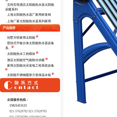
水
·
五吨宾馆酒店太阳能热水器太阳能
采暖系列
·
上海太阳能热水器厂家用材直销
·
上海厂家太阳能热水器系列家用
产品推荐
· 别墅30管家用太阳能
· 壁挂式平板分体太阳能热水器设备
系...
· 太阳能热水工程模块
· 酒店太阳能空气能制冷供暖
· 家用太阳能光伏发电工程系统设备
· 太阳能不锈钢圆形方形保温水箱
全国服务热线：
15821413123
021-57629792 021-57629795