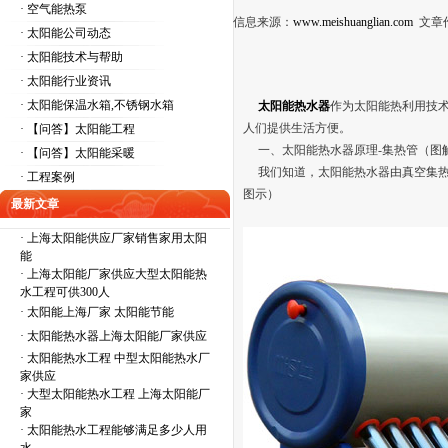
· 空气能热泵
信息来源：
www.meishuanglian.com
文章
· 太阳能公司动态
· 太阳能技术与帮助
· 太阳能行业资讯
· 太阳能保温水箱,不锈钢水箱
太阳能热水器
作为太阳能热利用技术
人们提供生活方便。
· 【问答】太阳能工程
一、太阳能热水器原理-集热管（图
· 【问答】太阳能采暖
我们知道，太阳能热水器由真空集热
· 工程案例
图示）
最新文章
·
上海太阳能供应厂家销售家用太阳
能
·
上海太阳能厂家供应大型太阳能热
水工程可供300人
·
太阳能上海厂家 太阳能节能
·
太阳能热水器上海太阳能厂家供应
·
太阳能热水工程 中型太阳能热水厂
家供应
·
大型太阳能热水工程 上海太阳能厂
家
·
太阳能热水工程能够满足多少人用