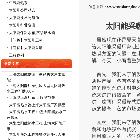
· 空气能热泵
信息来源：
www.meishuanglian.
· 太阳能公司动态
· 太阳能技术与帮助
太阳能采
· 太阳能行业资讯
· 太阳能保温水箱,不锈钢水箱
虽然现在还是夏天高
· 【问答】太阳能工程
给太阳能采暖厂家-
· 【问答】太阳能采暖
热膜方面的问题。在
· 工程案例
解。今天，小编着重
最新文章
首先，我们来了解发
·
上海太阳能供应厂家销售家用太阳
能
两种产品，各有各的
·
上海太阳能厂家供应大型太阳能热
确的控制系统才对电
水工程可供300人
统来讲是很致命的，
·
太阳能上海厂家 太阳能节能
讲，这两种采暖形式
·
太阳能热水器上海太阳能厂家供应
识的提高，它的市场
·
太阳能热水工程 中型太阳能热水厂
家供应
其次，我们来了解发
·
大型太阳能热水工程 上海太阳能厂
家
缆和电热膜各有优劣
·
太阳能热水工程能够满足多少人用
且目前国内的一些学