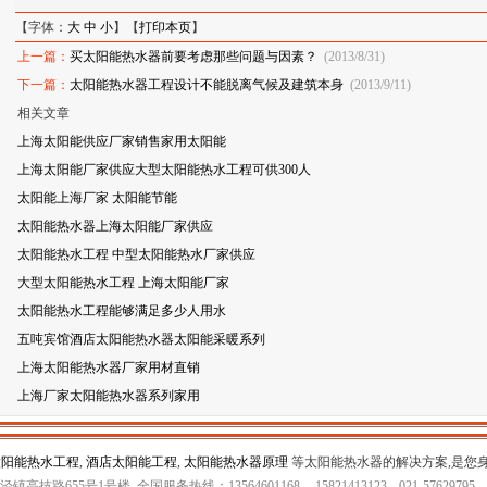
【字体：
大
中
小
】【
打印本页
】
上一篇：
买太阳能热水器前要考虑那些问题与因素？
(2013/8/31)
下一篇：
太阳能热水器工程设计不能脱离气候及建筑本身
(2013/9/11)
相关文章
上海太阳能供应厂家销售家用太阳能
上海太阳能厂家供应大型太阳能热水工程可供300人
太阳能上海厂家 太阳能节能
太阳能热水器上海太阳能厂家供应
太阳能热水工程 中型太阳能热水厂家供应
大型太阳能热水工程 上海太阳能厂家
太阳能热水工程能够满足多少人用水
五吨宾馆酒店太阳能热水器太阳能采暖系列
上海太阳能热水器厂家用材直销
上海厂家太阳能热水器系列家用
太阳能热水工程
,
酒店太阳能工程
,
太阳能热水器原理
等太阳能热水器的解决方案,是您
高技路655号1号楼 全国服务热线：13564601168
15821413123
021-57629795
0