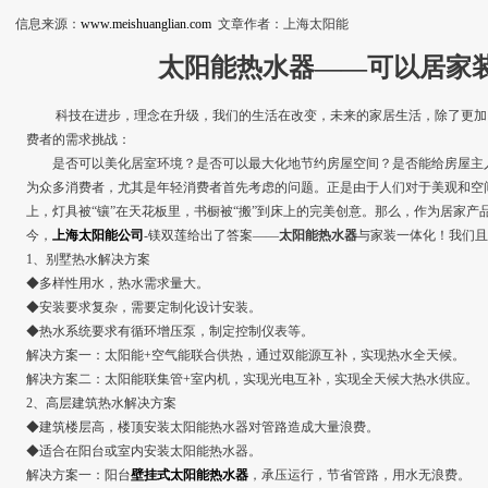
信息来源：
www.meishuanglian.com
文章作者：上海太阳能
太阳能热水器——可以居家
科技在进步，理念在升级，我们的生活在改变，未来的家居生活，除了更加
费者的需求挑战：
是否可以美化居室环境？是否可以最大化地节约房屋空间？是否能给房屋主人
为众多消费者，尤其是年轻消费者首先考虑的问题。正是由于人们对于美观和空间
上，灯具被“镶”在天花板里，书橱被“搬”到床上的完美创意。那么，作为居家
今，
上海太阳能公司
-镁双莲给出了答案——
太阳能热水器
与家装一体化！我们且
1、别墅热水解决方案
◆多样性用水，热水需求量大。
◆安装要求复杂，需要定制化设计安装。
◆热水系统要求有循环增压泵，制定控制仪表等。
解决方案一：太阳能+空气能联合供热，通过双能源互补，实现热水全天候。
解决方案二：太阳能联集管+室内机，实现光电互补，实现全天候大热水供应。
2、高层建筑热水解决方案
◆建筑楼层高，楼顶安装太阳能热水器对管路造成大量浪费。
◆适合在阳台或室内安装太阳能热水器。
解决方案一：阳台
壁挂式太阳能热水器
，承压运行，节省管路，用水无浪费。