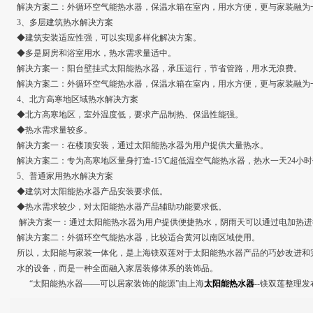
解决方案二：外循环空气能热水器，保温水箱在室内，用水方便，更与家装融为
3、多层建筑热水解决方案
◆建筑安装适应性强，可以实现多样化解决方案。
◆多是厨房和浴室用水，热水需求量适中。
解决方案一：阳台壁挂式太阳能热水器，承压运行，节省管路，用水无浪费。
解决方案二：外循环空气能热水器，保温水箱在室内，用水方便，更与家装融为
4、北方高寒地区域热水解决方案
◆北方高寒地区，室外温度低，要求产品制热、保温性能强。
◆热水需求量较多。
解决方案一：在楼顶安装，通过太阳能热水器为用户提供大量热水。
解决方案二：专为高寒地区量身打造-15℃超低温空气能热水器，热水一天24小
5、普通家用热水解决方案
◆建筑对太阳能热水器产品安装要求低。
◆热水需求较少，对太阳能热水器产品辅助功能要求低。
解决方案一：通过太阳能热水器为用户提供便捷热水，阴雨天可以通过电加热进
解决方案二：外循环空气能热水器，比较适合黄河以南区域使用。
所以，太阳能与家装一体化，是上海镁双莲对于太阳能热水器产品的巧妙改进和
水的设备，而是一种全面融入家居装修体系的装饰品。
“太阳能热水器——可以居家装饰的能源”由上海
太阳能热水器
--镁双莲整理