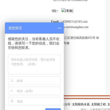
021-57629789 13564601168
QQ：
Email：
sjf2008111@163.com
http:
//www.meishuanglian.com
请您留言
工厂地址:
上海市松江区泗泾镇高技路655号 绿
感谢您的关注，当前客服人员不在
线，请填写一下您的信息，我们会
亮科创园1号楼
尽快和您联系。
公司业务:
太阳能热水器
,
太阳能工程
,
地址：上海市松江区泗泾镇