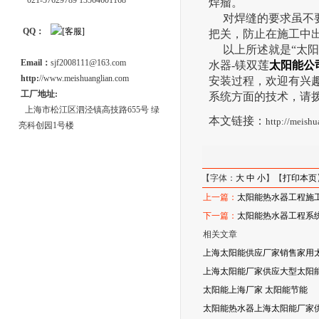
021-57629789 13564601168
焊瘤。
对焊缝的要求虽不要求
QQ：
把关，防止在施工中
以上所述就是“太阳
Email：
sjf2008111@163.com
水器-镁双莲
太阳能公
http:
//www.meishuanglian.com
安装过程，欢迎有兴
工厂地址:
系统方面的技术，请
上海市松江区泗泾镇高技路655号 绿
本文链接：
http://meish
亮科创园1号楼
【字体：
大
中
小
】【
打印本页
上一篇：
太阳能热水器工程施工
下一篇：
太阳能热水器工程系
相关文章
上海太阳能供应厂家销售家用
上海太阳能厂家供应大型太阳能
太阳能上海厂家 太阳能节能
太阳能热水器上海太阳能厂家