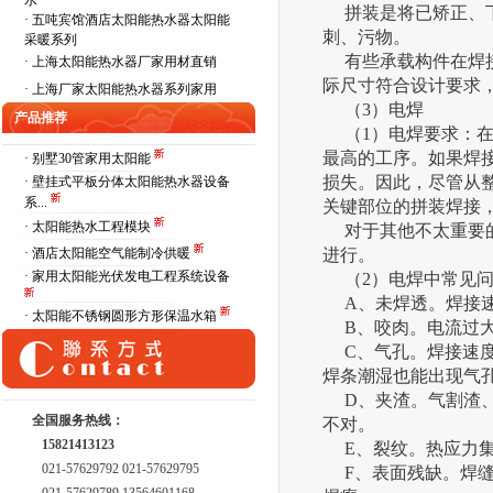
水
拼装是将已矫正、下
·
五吨宾馆酒店太阳能热水器太阳能
刺、污物。
采暖系列
有些承载构件在焊接
·
上海太阳能热水器厂家用材直销
际尺寸符合设计要求
·
上海厂家太阳能热水器系列家用
（3）电焊
产品推荐
（1）电焊要求：在
最高的工序。如果焊
· 别墅30管家用太阳能
损失。因此，尽管从
· 壁挂式平板分体太阳能热水器设备
系...
关键部位的拼装焊接
· 太阳能热水工程模块
对于其他不太重要的
· 酒店太阳能空气能制冷供暖
进行。
· 家用太阳能光伏发电工程系统设备
（2）电焊中常见问
A、未焊透。焊接速
· 太阳能不锈钢圆形方形保温水箱
B、咬肉。电流过大
C、气孔。焊接速度
焊条潮湿也能出现气
D、夹渣。气割渣、
全国服务热线：
不对。
15821413123
E、裂纹。热应力集
021-57629792 021-57629795
F、表面残缺。焊缝