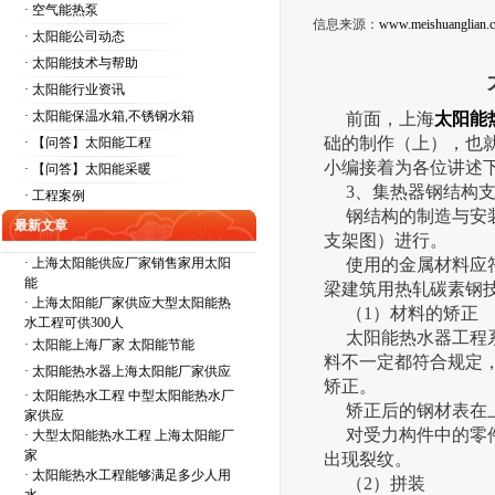
· 空气能热泵
信息来源：
www.meishuanglian.
· 太阳能公司动态
· 太阳能技术与帮助
· 太阳能行业资讯
· 太阳能保温水箱,不锈钢水箱
前面，上海
太阳能
础的制作（上），也
· 【问答】太阳能工程
小编接着为各位讲述
· 【问答】太阳能采暖
3、集热器钢结构支
· 工程案例
钢结构的制造与安装
最新文章
支架图）进行。
·
上海太阳能供应厂家销售家用太阳
使用的金属材料应符合G
能
梁建筑用热轧碳素钢技
·
上海太阳能厂家供应大型太阳能热
（1）材料的矫正
水工程可供300人
太阳能热水器工程系
·
太阳能上海厂家 太阳能节能
料不一定都符合规定
·
太阳能热水器上海太阳能厂家供应
矫正。
·
太阳能热水工程 中型太阳能热水厂
矫正后的钢材表在上
家供应
对受力构件中的零件
·
大型太阳能热水工程 上海太阳能厂
家
出现裂纹。
·
太阳能热水工程能够满足多少人用
（2）拼装