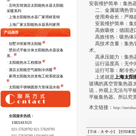
水
安装维护简单：集热
·
五吨宾馆酒店太阳能热水器太阳能
二、金属玻璃热管式
采暖系列
使用寿命长：严格的
·
上海太阳能热水器厂家用材直销
安装维护简单：集热
·
上海厂家太阳能热水器系列家用
高效吸收：德国进口高
产品推荐
高效传热：吸热体采用
高技术含量：集热管
· 别墅30管家用太阳能
术。
· 壁挂式平板分体太阳能热水器设备
系...
高承压能力：集热器额定
· 太阳能热水工程模块
运行温度高：无中间换
· 酒店太阳能空气能制冷供暖
运行可靠：耐冷热冲
· 家用太阳能光伏发电工程系统设备
上述就是
上海太阳
玻璃的真空管集热器
· 太阳能不锈钢圆形方形保温水箱
说，外观上无法与平
平板集热器。所以究
本文链接：
http://meish
全国服务热线：
15821413123
021-57629792 021-57629795
【字体：
大
中
小
】【
打印本页