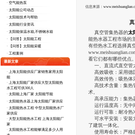
· 空气能热泵
信息来源：
www.meishuanglian.
· 太阳能公司动态
· 太阳能技术与帮助
真
· 太阳能行业资讯
· 太阳能保温水箱,不锈钢水箱
真空管集热器的
太
能热水器工程市场的
· 【问答】太阳能工程
有些热水工程选择真
· 【问答】太阳能采暖
www.meishuanglian.co
· 工程案例
看它们都有哪些优点
最新文章
一、直流式直空管
·
上海太阳能供应厂家销售家用太阳
高效吸收：采用德国进
能
高效传热：吸热体采用
·
上海太阳能厂家供应大型太阳能热
高技术含量：集热管
水工程可供300人
术。
·
太阳能上海厂家 太阳能节能
高承压能力：集热器额
·
太阳能热水器上海太阳能厂家供应
运行温度高：无中间换
·
太阳能热水工程 中型太阳能热水厂
运行可靠：耐冷热冲
家供应
可水平安装：安装方
·
大型太阳能热水工程 上海太阳能厂
家
了建筑一体化。
·
太阳能热水工程能够满足多少人用
使用寿命长：严格的