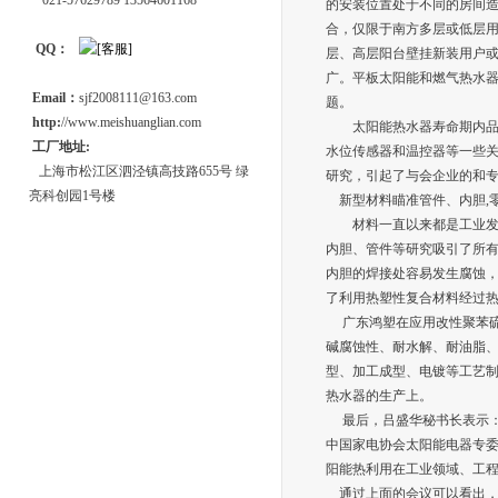
021-57629789 13564601168
的安装位置处于不同的房间
合，仅限于南方多层或低层
QQ：
层、高层阳台壁挂新装用户
广。平板太阳能和燃气热水
Email：
sjf2008111@163.com
题。
http:
//www.meishuanglian.com
太阳能热水器寿命期内品质
工厂地址:
水位传感器和温控器等一些
上海市松江区泗泾镇高技路655号 绿
研究，引起了与会企业的和
亮科创园1号楼
新型材料瞄准管件、内胆,
材料一直以来都是工业发展
内胆、管件等研究吸引了所
内胆的焊接处容易发生腐蚀
了利用热塑性复合材料经过
广东鸿塑在应用改性聚苯硫醚(
碱腐蚀性、耐水解、耐油脂、
型、加工成型、电镀等工艺
热水器的生产上。
最后，吕盛华秘书长表示：“
中国家电协会太阳能电器专
阳能热利用在工业领域、工程
通过上面的会议可以看出，