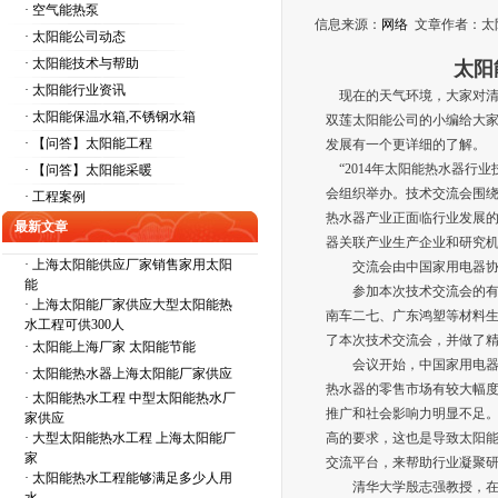
· 空气能热泵
信息来源：
网络
文章作者：太
· 太阳能公司动态
· 太阳能技术与帮助
太阳
· 太阳能行业资讯
现在的天气环境，大家对清
· 太阳能保温水箱,不锈钢水箱
双莲太阳能公司的小编给大家
· 【问答】太阳能工程
发展有一个更详细的了解。
“2014年太阳能热水器行
· 【问答】太阳能采暖
会组织举办。技术交流会围绕
· 工程案例
热水器产业正面临行业发展
最新文章
器关联产业生产企业和研究
·
上海太阳能供应厂家销售家用太阳
交流会由中国家用电器协会
能
参加本次技术交流会的有力
·
上海太阳能厂家供应大型太阳能热
南车二七、广东鸿塑等材料
水工程可供300人
了本次技术交流会，并做了
·
太阳能上海厂家 太阳能节能
会议开始，中国家用电器协会
·
太阳能热水器上海太阳能厂家供应
热水器的零售市场有较大幅
·
太阳能热水工程 中型太阳能热水厂
推广和社会影响力明显不足。
家供应
·
大型太阳能热水工程 上海太阳能厂
高的要求，这也是导致太阳
家
交流平台，来帮助行业凝聚
·
太阳能热水工程能够满足多少人用
清华大学殷志强教授，在交