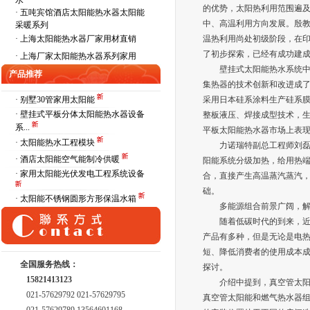
水
的优势，太阳热利用范围遍
·
五吨宾馆酒店太阳能热水器太阳能
中、高温利用方向发展。殷教
采暖系列
·
上海太阳能热水器厂家用材直销
温热利用尚处初级阶段，在
了初步探索，已经有成功建
·
上海厂家太阳能热水器系列家用
壁挂式太阳能热水系统中，
产品推荐
集热器的技术创新和改进成了
· 别墅30管家用太阳能
采用日本硅系涂料生产硅系
· 壁挂式平板分体太阳能热水器设备
整板液压、焊接成型技术，
系...
平板太阳能热水器市场上表
· 太阳能热水工程模块
力诺瑞特副总工程师刘磊，
· 酒店太阳能空气能制冷供暖
阳能系统分级加热，给用热端
· 家用太阳能光伏发电工程系统设备
合，直接产生高温蒸汽蒸汽，
础。
· 太阳能不锈钢圆形方形保温水箱
多能源组合前景广阔，解
随着低碳时代的到来，近年
产品有多种，但是无论是电
短、降低消费者的使用成本
全国服务热线：
探讨。
15821413123
介绍中提到，真空管太阳能
021-57629792 021-57629795
真空管太阳能和燃气热水器