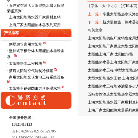
水
·
五吨宾馆酒店太阳能热水器太阳能
【字体：
大
中
小
】【
打印本页
采暖系列
上一篇：
享受太阳能热水洗浴
·
上海太阳能热水器厂家用材直销
下一篇：
新房装修族，热水器
·
上海厂家太阳能热水器系列家用
相关文章
产品推荐
上海太阳能供应厂家销售家用
· 别墅30管家用太阳能
上海太阳能厂家供应大型太阳能
· 壁挂式平板分体太阳能热水器设备
太阳能上海厂家 太阳能节能
系...
太阳能热水器上海太阳能厂家
· 太阳能热水工程模块
太阳能热水工程 中型太阳能热
· 酒店太阳能空气能制冷供暖
· 家用太阳能光伏发电工程系统设备
大型太阳能热水工程 上海太阳
太阳能热水工程能够满足多少
· 太阳能不锈钢圆形方形保温水箱
五吨宾馆酒店太阳能热水器太
上海太阳能热水器厂家用材直
上海厂家太阳能热水器系列家
全国服务热线：
15821413123
021-57629792 021-57629795