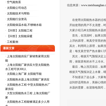
· 空气能热泵
信息来源：
www.meishuanglian.
· 太阳能公司动态
· 太阳能技术与帮助
· 太阳能行业资讯
在使用太阳能热水器的过程
· 太阳能保温水箱,不锈钢水箱
开始使用的用户不太清楚，
大家介绍几种太阳能热水器
· 【问答】太阳能工程
首先，在洗澡时，如果太阳
· 【问答】太阳能采暖
上浮的原理，将真空管里的
· 工程案例
其次，利用同上原理，如果
最新文章
是：每支真空管产热水量6.5
·
上海太阳能供应厂家销售家用太阳
其次，根据天气预报决定上
能
雨，保留原有的水不上冷水
·
上海太阳能厂家供应大型太阳能热
最后，晚上洗完澡后，如果
水工程可供300人
根据天气预报决定上水量，晴
·
太阳能上海厂家 太阳能节能
不知道说了这么多，大家有
·
太阳能热水器上海太阳能厂家供应
达到舒适用热水，美丽心情
·
太阳能热水工程 中型太阳能热水厂
水器的需要，欢迎致电我司
家供应
·
大型太阳能热水工程 上海太阳能厂
家
·
太阳能热水工程能够满足多少人用