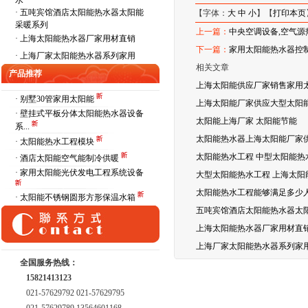
水
·
五吨宾馆酒店太阳能热水器太阳能
【字体：
大
中
小
】【
打印本页
采暖系列
上一篇：
中央空调设备,空气源
·
上海太阳能热水器厂家用材直销
下一篇：
家用太阳能热水器控制仪比
·
上海厂家太阳能热水器系列家用
相关文章
产品推荐
上海太阳能供应厂家销售家用
· 别墅30管家用太阳能
上海太阳能厂家供应大型太阳能
· 壁挂式平板分体太阳能热水器设备
太阳能上海厂家 太阳能节能
系...
太阳能热水器上海太阳能厂家
· 太阳能热水工程模块
太阳能热水工程 中型太阳能热
· 酒店太阳能空气能制冷供暖
· 家用太阳能光伏发电工程系统设备
大型太阳能热水工程 上海太阳
太阳能热水工程能够满足多少
· 太阳能不锈钢圆形方形保温水箱
五吨宾馆酒店太阳能热水器太
上海太阳能热水器厂家用材直
上海厂家太阳能热水器系列家
全国服务热线：
15821413123
021-57629792 021-57629795