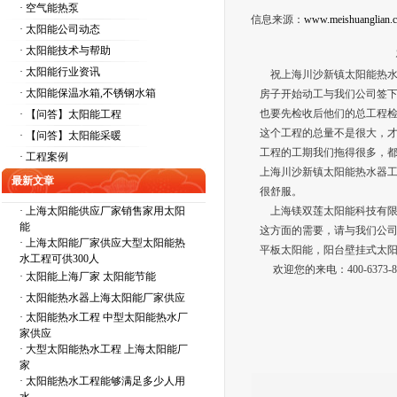
· 空气能热泵
信息来源：
www.meishuanglian.
· 太阳能公司动态
· 太阳能技术与帮助
· 太阳能行业资讯
祝上海川沙新镇太阳能热水
· 太阳能保温水箱,不锈钢水箱
房子开始动工与我们公司签
也要先检收后他们的总工程
· 【问答】太阳能工程
这个工程的总量不是很大，才
· 【问答】太阳能采暖
工程的工期我们拖得很多，
· 工程案例
上海川沙新镇太阳能热水器
最新文章
很舒服。
·
上海太阳能供应厂家销售家用太阳
上海镁双莲太阳能科技有限
能
这方面的需要，请与我们公
·
上海太阳能厂家供应大型太阳能热
平板太阳能，阳台壁挂式太
水工程可供300人
欢迎您的来电：400-6373-8
·
太阳能上海厂家 太阳能节能
·
太阳能热水器上海太阳能厂家供应
·
太阳能热水工程 中型太阳能热水厂
家供应
·
大型太阳能热水工程 上海太阳能厂
家
·
太阳能热水工程能够满足多少人用