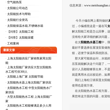
· 空气能热泵
信息来源：
www.meishuanglian.
· 太阳能公司动态
· 太阳能技术与帮助
· 太阳能行业资讯
今天小编在网上看到做好
· 太阳能保温水箱,不锈钢水箱
过，小编感觉这是一篇在写
解太阳能工程是怎么回事，
· 【问答】太阳能工程
没有给大家详细的解决问题
· 【问答】太阳能采暖
在太
阳能热水器工程
中，
· 工程案例
最好不要选择在屋顶安装储
最新文章
烦，还便于保温和系统防冻
·
上海太阳能供应厂家销售家用太阳
那大家可能就会问，水箱的
能
压泵就能解决这个问题了，
·
上海太阳能厂家供应大型太阳能热
设计人员都能够算出来，不
水工程可供300人
就是离用水点比较近的，如
·
太阳能上海厂家 太阳能节能
我们上海松江镁双莲太阳能
·
太阳能热水器上海太阳能厂家供应
使用也是很方便。
·
太阳能热水工程 中型太阳能热水厂
在太阳能热水器工程方面，
家供应
果您有这方面的问题，欢迎给我们
·
大型太阳能热水工程 上海太阳能厂
家
·
太阳能热水工程能够满足多少人用