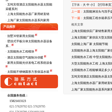
水
·
五吨宾馆酒店太阳能热水器太阳能
【字体：
大
中
小
】【
打印本页
采暖系列
上一篇：
太阳能淋浴头与洗手
·
上海太阳能热水器厂家用材直销
下一篇：
太阳能工程水箱承压
·
上海厂家太阳能热水器系列家用
相关文章
产品推荐
上海太阳能供应厂家销售家用
· 别墅30管家用太阳能
上海太阳能厂家供应大型太阳能
· 壁挂式平板分体太阳能热水器设备
太阳能上海厂家 太阳能节能
系...
太阳能热水器上海太阳能厂家
· 太阳能热水工程模块
太阳能热水工程 中型太阳能热
· 酒店太阳能空气能制冷供暖
· 家用太阳能光伏发电工程系统设备
大型太阳能热水工程 上海太阳
太阳能热水工程能够满足多少
· 太阳能不锈钢圆形方形保温水箱
五吨宾馆酒店太阳能热水器太
上海太阳能热水器厂家用材直
上海厂家太阳能热水器系列家
全国服务热线：
15821413123
021-57629792 021-57629795