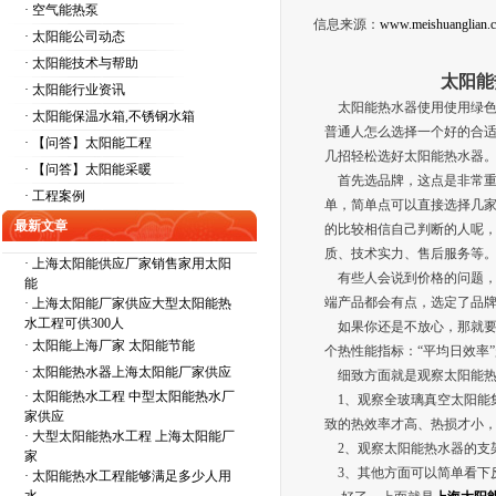
· 空气能热泵
信息来源：
www.meishuanglian.
· 太阳能公司动态
· 太阳能技术与帮助
太阳能
· 太阳能行业资讯
太阳能热水器使用使用绿色
· 太阳能保温水箱,不锈钢水箱
普通人怎么选择一个好的合
· 【问答】太阳能工程
几招轻松选好太阳能热水器
· 【问答】太阳能采暖
首先选品牌，这点是非常重
· 工程案例
单，简单点可以直接选择几
最新文章
的比较相信自己判断的人呢
质、技术实力、售后服务等
·
上海太阳能供应厂家销售家用太阳
有些人会说到价格的问题，
能
端产品都会有点，选定了品
·
上海太阳能厂家供应大型太阳能热
水工程可供300人
如果你还是不放心，那就要
·
太阳能上海厂家 太阳能节能
个热性能指标：“平均日效率
·
太阳能热水器上海太阳能厂家供应
细致方面就是观察太阳能热
·
太阳能热水工程 中型太阳能热水厂
1、观察全玻璃真空太阳能
家供应
致的热效率才高、热损才小，
·
大型太阳能热水工程 上海太阳能厂
2、观察太阳能热水器的支
家
3、其他方面可以简单看下
·
太阳能热水工程能够满足多少人用