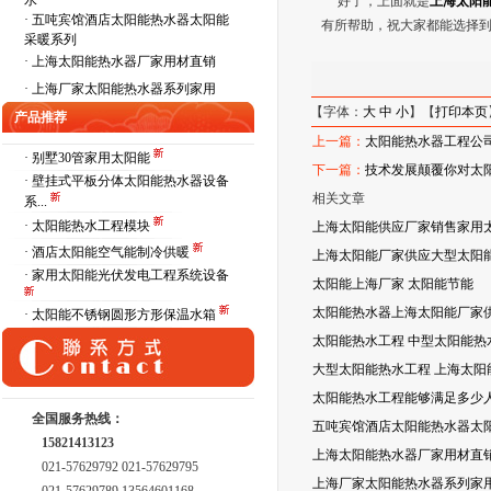
水
好了，上面就是
上海太阳
·
五吨宾馆酒店太阳能热水器太阳能
有所帮助，祝大家都能选择
采暖系列
·
上海太阳能热水器厂家用材直销
·
上海厂家太阳能热水器系列家用
【字体：
大
中
小
】【
打印本页
产品推荐
上一篇：
太阳能热水器工程公
· 别墅30管家用太阳能
下一篇：
技术发展颠覆你对太
· 壁挂式平板分体太阳能热水器设备
相关文章
系...
· 太阳能热水工程模块
上海太阳能供应厂家销售家用
· 酒店太阳能空气能制冷供暖
上海太阳能厂家供应大型太阳能
· 家用太阳能光伏发电工程系统设备
太阳能上海厂家 太阳能节能
太阳能热水器上海太阳能厂家
· 太阳能不锈钢圆形方形保温水箱
太阳能热水工程 中型太阳能热
大型太阳能热水工程 上海太阳
太阳能热水工程能够满足多少
全国服务热线：
五吨宾馆酒店太阳能热水器太
15821413123
上海太阳能热水器厂家用材直
021-57629792 021-57629795
上海厂家太阳能热水器系列家