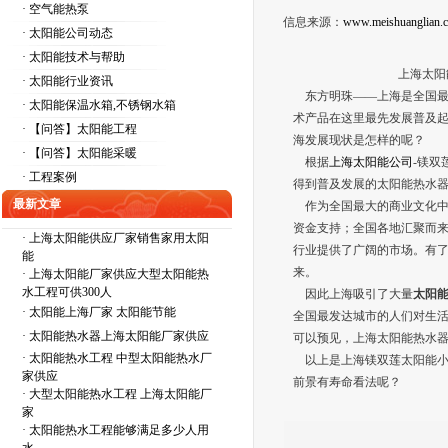
· 空气能热泵
信息来源：
www.meishuanglian.
· 太阳能公司动态
· 太阳能技术与帮助
上海太阳能热水器
· 太阳能行业资讯
东方明珠——上海是全国最
· 太阳能保温水箱,不锈钢水箱
术产品在这里最先发展普及
· 【问答】太阳能工程
海发展现状是怎样的呢？
· 【问答】太阳能采暖
根据
上海太阳能公司
-镁双
· 工程案例
得到普及发展的太阳能热水
最新文章
作为全国最大的商业文化中
资金支持；全国各地汇聚而
·
上海太阳能供应厂家销售家用太阳
行业提供了广阔的市场。有
能
来。
·
上海太阳能厂家供应大型太阳能热
水工程可供300人
因此上海吸引了大量
太阳
·
太阳能上海厂家 太阳能节能
全国最发达城市的人们对生
·
太阳能热水器上海太阳能厂家供应
可以预见，上海太阳能热水
·
太阳能热水工程 中型太阳能热水厂
以上是上海镁双莲太阳能小
家供应
前景有寿命看法呢？
·
大型太阳能热水工程 上海太阳能厂
家
·
太阳能热水工程能够满足多少人用