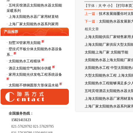
水
·
五吨宾馆酒店太阳能热水器太阳能
【字体：
大
中
小
】【
打印本页
采暖系列
上一篇：
技术发展颠覆你对太
·
上海太阳能热水器厂家用材直销
下一篇：
太阳能热水器发展新
·
上海厂家太阳能热水器系列家用
相关文章
产品推荐
上海太阳能供应厂家销售家用
· 别墅30管家用太阳能
上海太阳能厂家供应大型太阳能
· 壁挂式平板分体太阳能热水器设备
太阳能上海厂家 太阳能节能
系...
太阳能热水器上海太阳能厂家
· 太阳能热水工程模块
太阳能热水工程 中型太阳能热
· 酒店太阳能空气能制冷供暖
· 家用太阳能光伏发电工程系统设备
大型太阳能热水工程 上海太阳
太阳能热水工程能够满足多少
· 太阳能不锈钢圆形方形保温水箱
五吨宾馆酒店太阳能热水器太
上海太阳能热水器厂家用材直
上海厂家太阳能热水器系列家
全国服务热线：
15821413123
021-57629792 021-57629795