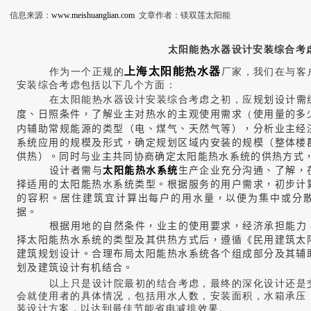
信息来源：
www.meishuanglian.com
文章作者：镁双莲太阳能
太阳能热水器设计安装综合考
上海太阳能热水器
作为一个正规的
厂家，我们在与客
安装综合考虑包括以下几个方面：
在太阳能热水器设计安装综合考虑之初，应
规划设计需
度、日照条件，了解业主对热水的主观使用需求
（
使用量的多
内辅助常规能源的类型（电、煤气、天然气等），分析业主经
系统应用的规模及形式，确定规划区域内安装的规模（整体楼
供热）。同时与业主共同协商确定太阳能热水系统的供热方式
设计者需与
太阳能热水系统
生产企业充分沟通、了解，
择适用的太阳能热水系统类型。根据服务的用户需求，初步计
的容积。居住建筑宜计算出每户的用水量，以便为集中或分
据。
根据用地的自然条件，业主的使用要求，经济承担能力
择太阳能热水系统的类型及其供热方式后，遵循《民用建筑太
建筑规划设计。合理布局太阳能热水系统各个组成部分及其辅
划及建筑设计有机结合。
以上只是设计院最初的结合考虑，最终的深化设计还是
会就使用者的具体情况，包括用水人数，安装面积，水箱承压
装设计方案，以达到最佳节能省电减排效果。