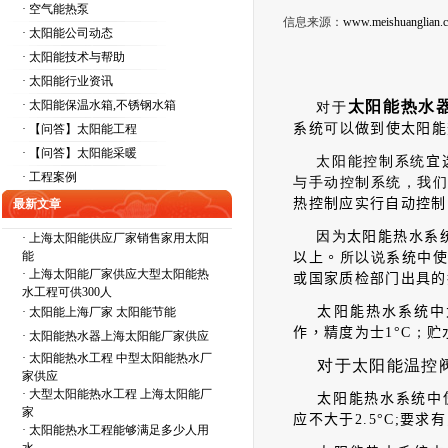
· 空气能热泵
信息来源：
www.meishuanglian.
· 太阳能公司动态
· 太阳能技术与帮助
· 太阳能行业资讯
· 太阳能保温水箱,不锈钢水箱
太阳能热水
对于
系统
可以
做到使太阳能
· 【问答】太阳能工程
· 【问答】太阳能采暖
太阳能控制系统
宜
· 工程案例
与手动控制系统，我
热控制应实行自动控制
最新文章
因为
太阳能热水系
·
上海太阳能供应厂家销售家用太阳
能
以上。
所以说
系统中
·
上海太阳能厂家供应大型太阳能热
或国家质检部门出具的
水工程可供300人
太阳能热水系统中
·
太阳能上海厂家 太阳能节能
作，精度为士
1°
C
；
贮
·
太阳能热水器上海太阳能厂家供应
·
太阳能热水工程 中型太阳能热水厂
对于太阳能温控
家供应
·
大型太阳能热水工程 上海太阳能厂
太阳能热水系统中
家
应不大于
2.5°
C
;
要求有
·
太阳能热水工程能够满足多少人用