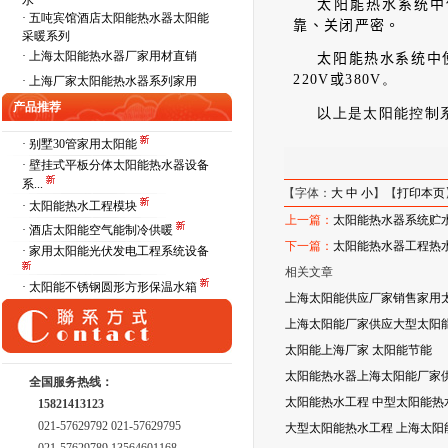
水
太阳能热水系统中
·
五吨宾馆酒店太阳能热水器太阳能
靠、关闭严密。
采暖系列
·
上海太阳能热水器厂家用材直销
太阳能热水系统中
220
V
或
380
V
。
·
上海厂家太阳能热水器系列家用
产品推荐
以上是太阳能控制
· 别墅30管家用太阳能
· 壁挂式平板分体太阳能热水器设备
系...
【字体：
大
中
小
】【
打印本页
· 太阳能热水工程模块
上一篇：
太阳能热水器系统贮
· 酒店太阳能空气能制冷供暖
下一篇：
太阳能热水器工程热
· 家用太阳能光伏发电工程系统设备
相关文章
· 太阳能不锈钢圆形方形保温水箱
上海太阳能供应厂家销售家用
上海太阳能厂家供应大型太阳能
太阳能上海厂家 太阳能节能
太阳能热水器上海太阳能厂家
全国服务热线：
太阳能热水工程 中型太阳能热
15821413123
021-57629792 021-57629795
大型太阳能热水工程 上海太阳