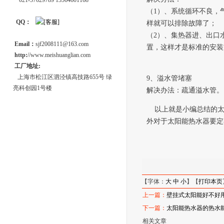
021-57629789 13564601168
（
1）、系统循环不良，
QQ：
样就可以排除故障了；
（
2）、集热器进、出口
Email：
sjf2008111@163.com
置，这样才是标准的安装
http:
//www.meishuanglian.com
工厂地址:
上海市松江区泗泾镇高技路655号 绿
9、溢水管堵塞
亮科创园1号楼
解决办法：疏通溢水管
。
以上就是小编总结的
外
对于太阳能热水器要定
【字体：
大
中
小
】【
打印本页
上一篇：
壁挂式太阳能好不好
下一篇：
太阳能热水器的热水
相关文章