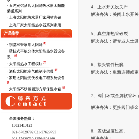
水
·
五吨宾馆酒店太阳能热水器太阳能
4、上水开关没关严
采暖系列
解决办法：关闭上水开关
·
上海太阳能热水器厂家用材直销
·
上海厂家太阳能热水器系列家用
产品推荐
5、真空集热管破裂
解决办法：请专业人士进
· 别墅30管家用太阳能
· 壁挂式平板分体太阳能热水器设备
系...
· 太阳能热水工程模块
6、
接头管件松脱
· 酒店太阳能空气能制冷供暖
解决办法：重新连接或更
· 家用太阳能光伏发电工程系统设备
· 太阳能不锈钢圆形方形保温水箱
7、
阀门坏或
金属软管坏
解决办法：更换阀门或
金
全国服务热线：
15821413123
8、
盖板温度过高。
021-57629792 021-57629795
解决办法：