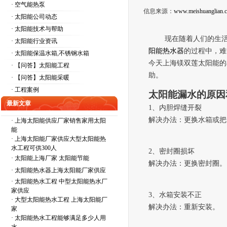
· 空气能热泵
信息来源：
www.meishuanglian.
· 太阳能公司动态
· 太阳能技术与帮助
现在随着人们的生
· 太阳能行业资讯
阳能热水器
的过程中，难
· 太阳能保温水箱,不锈钢水箱
今天上海镁双莲太阳能的
· 【问答】太阳能工程
助。
· 【问答】太阳能采暖
· 工程案例
太阳能漏水的原因
最新文章
1、内胆焊缝开裂
解决办法：更换水箱或把
·
上海太阳能供应厂家销售家用太阳
能
·
上海太阳能厂家供应大型太阳能热
水工程可供300人
2、密封圈损坏
·
太阳能上海厂家 太阳能节能
解决办法：更换密封圈
。
·
太阳能热水器上海太阳能厂家供应
·
太阳能热水工程 中型太阳能热水厂
家供应
3、水箱安装不正
·
大型太阳能热水工程 上海太阳能厂
解决办法：重新安装
。
家
·
太阳能热水工程能够满足多少人用