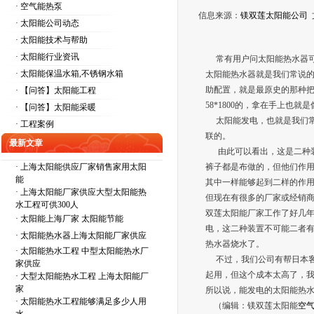
· 空气能热泵
信息来源：
镁双莲太阳能公司
· 太阳能公司动态
· 太阳能技术与帮助
· 太阳能行业资讯
常有用户问太阳能热水器可
· 太阳能保温水箱,不锈钢水箱
太阳能热水器就是我们常说
助配置，就是最原史的那种
· 【问答】太阳能工程
58*1800的，拿在手上也
· 【问答】太阳能采暖
太阳能发电，也就是我们常
· 工程案例
联的。
最新文章
由此可以看出，这是二种装
·
上海太阳能供应厂家销售家用太阳
裤子都是布做的，但他们作
能
其中一样能够起到二样的作
·
上海太阳能厂家供应大型太阳能热
但现在有很多的厂家或经销
水工程可供300人
双莲太阳能厂家工作了好几
·
太阳能上海厂家 太阳能节能
电，这二种装置不可能二者
·
太阳能热水器上海太阳能厂家供应
热水器烧水了。
·
太阳能热水工程 中型太阳能热水厂
不过，我们公司有帮日本客
家供应
起用，但这个成本太高了，
·
大型太阳能热水工程 上海太阳能厂
家
所以说，能发电的太阳能热
·
太阳能热水工程能够满足多少人用
（编辑：镁双莲太阳能
空