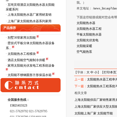
水
我。）
·
五吨宾馆酒店太阳能热水器太阳能
本文地址：
/news_list.asp?cl
采暖系列
·
上海太阳能热水器厂家用材直销
下面这些链接或能对您会有
·
上海厂家太阳能热水器系列家用
太阳能热水器
产品推荐
太阳能热水器工程
平板太阳能热水器
· 别墅30管家用太阳能
太阳能光伏发电
· 壁挂式平板分体太阳能热水器设备
太阳能采暖
系...
空气能热泵
· 太阳能热水工程模块
· 酒店太阳能空气能制冷供暖
· 家用太阳能光伏发电工程系统设备
【字体：
大
中
小
】【
打印本页
· 太阳能不锈钢圆形方形保温水箱
上一篇：
太阳能热水器工程串
下一篇：
太阳能热水工程系统
相关文章
全国服务热线：
上海太阳能供应厂家销售家用
15821413123
上海太阳能厂家供应大型太阳能
021-57629792 021-57629795
太阳能上海厂家 太阳能节能