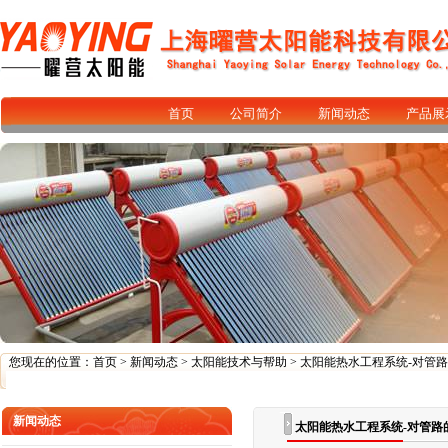
首页
公司简介
新闻动态
产品展
您现在的位置：
首页
>
新闻动态
>
太阳能技术与帮助
> 太阳能热水工程系统-对管
新闻动态
太阳能热水工程系统-对管路