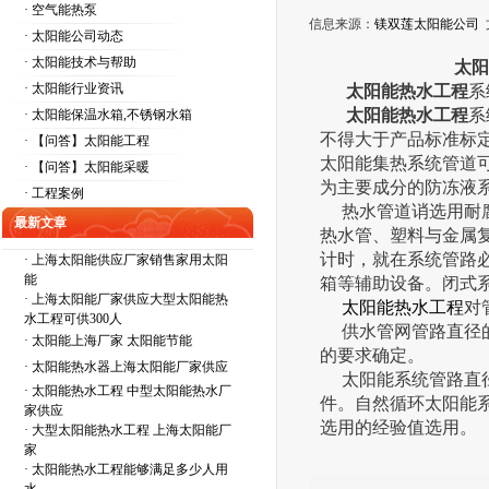
· 空气能热泵
信息来源：
镁双莲太阳能公司
· 太阳能公司动态
· 太阳能技术与帮助
太阳
· 太阳能行业资讯
太阳能热水工程
系
太阳能热水工程
系
· 太阳能保温水箱,不锈钢水箱
不得大于产品标准标
· 【问答】太阳能工程
太阳能集热系统管道
· 【问答】太阳能采暖
为主要成分的防冻液
· 工程案例
热水管道诮选用耐腐
最新文章
热水管、塑料与金属
计时，就在系统管路
·
上海太阳能供应厂家销售家用太阳
能
箱等辅助设备。闭式
·
上海太阳能厂家供应大型太阳能热
太阳能热水工程
对
水工程可供300人
供水管网管路直径的确
·
太阳能上海厂家 太阳能节能
的要求确定。
·
太阳能热水器上海太阳能厂家供应
太阳能系统管路直径
·
太阳能热水工程 中型太阳能热水厂
件。自然循环太阳能
家供应
选用的经验值选用。
·
大型太阳能热水工程 上海太阳能厂
家
·
太阳能热水工程能够满足多少人用