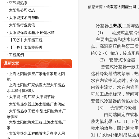
· 空气能热泵
信息来源：
镁双莲太阳能公司
· 太阳能公司动态
· 太阳能技术与帮助
· 太阳能行业资讯
冷凝器是
热泵
工质与
· 太阳能保温水箱,不锈钢水箱
(1)
流浸
式盘管冷
主要
由
盘管和热水箱
· 【问答】太阳能工程
点。高
温
高压的热泵工质
· 【问答】太阳能采暖
约
0.2
～
0. 4m/s
，
传热系
· 工程案例
(2)
套管
式冷凝器
最新文章
套管式冷凝器一般
这种冷
凝
器结构紧凑，热
·
上海太阳能供应厂家销售家用太阳
能
水在内
管
中流动时，外管
·
上海太阳能厂家供应大型太阳能热
内管中流动、水
在内
管间
水工程可供300人
可加工成螺旋形，管间可
·
太阳能上海厂家 太阳能节能
套管式冷凝器的传热系数
·
太阳能热水器上海太阳能厂家供应
（
3
）
壳管式冷凝器
·
太阳能热水工程 中型太阳能热水厂
由两端固定在管板
家供应
质为氟利昂
（
C
、
H
、
F
化
·
大型太阳能热水工程 上海太阳能厂
家
动水的放热
，
因此通常用
·
太阳能热水工程能够满足多少人用
31 1,’
以弥补氟利昂放热