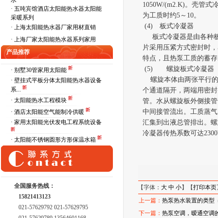
水
1050W/(m2.K)
。
壳管式
·
五吨宾馆酒店太阳能热水器太阳能
为工质时约
5
～
10
。
采暖系列
(4)
板式冷凝器
·
上海太阳能热水器厂家用材直销
板式冷凝器是由各种板
·
上海厂家太阳能热水器系列家用
片采用压紧方式密封时，
产品推荐
特点，且热泵工质的蓄存
(5)
螺旋板式冷凝器
· 别墅30管家用太阳能
螺旋
本
体由两张平行
· 壁挂式平板分体太阳能热水器设备
系...
个通道隔开，两端
用
密封
· 太阳能热水工程模块
管
。
水从
螺
旋板外侧接管
中间接管流出
。
工质
蒸
气
· 酒店太阳能空气能制冷供暖
· 家用太阳能光伏发电工程系统设备
汇集到出液总管排出。螺
冷凝器传热系数可达
230
· 太阳能不锈钢圆形方形保温水箱
（编辑：
全国服务热线：
【字体：
大
中
小
】【
打印本页
15821413123
上一篇：
热泵热水装置的类型
021-57629792 021-57629795
下一篇：
热泵空调，暧通空调