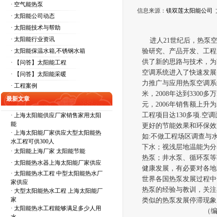
· 空气能热泵
信息来源：
镁双莲太阳能公司
· 太阳能公司动态
· 太阳能技术与帮助
· 太阳能行业资讯
进人
21
世纪后，热泵
· 太阳能保温水箱,不锈钢水箱
验研究、产品开发、工程
供了新的思路与技术，为
· 【问答】太阳能工程
空调系统进入了快速发展
· 【问答】太阳能采暖
力推
广
与应用热泵
空调系
· 工程案例
米，
2008年达到
3300
多万
最新文章
元，
2006
年销售额上升为
工程项目达
130
多项
.
空调
·
上海太阳能供应厂家销售家用太阳
能
更好的节能效果和环保效
·
上海太阳能厂家供应大型太阳能热
如
:
不做工程场区调查与
水工程可供300人
下水
；
视浅层地温能为分
·
太阳能上海厂家 太阳能节能
热泵
；
井水泵、循环泵等
·
太阳能热水器上海太阳能厂家供应
健康发展，有必要对各地
·
太阳能热水工程 中型太阳能热水厂
世界各国热泵发展过程中
家供应
热泵的经验与教训，关注
·
大型太阳能热水工程 上海太阳能厂
家
类似的热泵发展停滞现象
·
太阳能热水工程能够满足多少人用
（