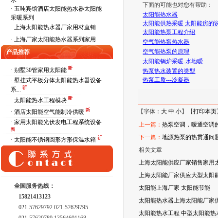
水
下面的可能也对您有帮助：
·
五吨宾馆酒店太阳能热水器太阳能
太阳能热水器
采暖系列
太阳能供热采暖 太阳能房的
·
上海太阳能热水器厂家用材直销
太阳能热泵工程介绍
·
上海厂家太阳能热水器系列家用
空气能热泵热水器
空气能热泵
的原理
产品推荐
太阳能锅炉采暖
-
水地暧
· 别墅30管家用太阳能
热泵
热水装置的类型
热泵工质
---
冷凝器
· 壁挂式平板分体太阳能热水器设备
系...
· 太阳能热水工程模块
【字体：
大
中
小
】【
打印本页
· 酒店太阳能空气能制冷供暖
· 家用太阳能光伏发电工程系统设备
上一篇：
热泵空调，暧通空调
下一篇：
地源热泵的热贯通问
· 太阳能不锈钢圆形方形保温水箱
相关文章
上海太阳能供应厂家销售家用
上海太阳能厂家供应大型太阳能
全国服务热线：
太阳能上海厂家 太阳能节能
15821413123
太阳能热水器上海太阳能厂家
021-57629792 021-57629795
太阳能热水工程 中型太阳能热