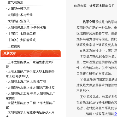
· 空气能热泵
信息来源：
镁双莲太阳能公司
· 太阳能公司动态
· 太阳能技术与帮助
· 太阳能行业资讯
热泵空调
系统是由热泵
· 太阳能保温水箱,不锈钢水箱
应用最为广泛的一种系统。
区域锅炉房用能要节省。但
· 【问答】太阳能工程
燃料与电力价格等因素。因
· 【问答】太阳能采暖
调系统比常规空调系统更具
· 工程案例
在热泵系统设计中，应注意
最新文章
(1)热源与热汇的蓄热问题
·
上海太阳能供应厂家销售家用太阳
量，故可设置热源的蓄热装
能
性，或为解决电力供应的峰
·
上海太阳能厂家供应大型太阳能热
目前正在研究的重要课题。
水工程可供300人
(2)低温热源与附加热源的
·
太阳能上海厂家 太阳能节能
建筑最大供热量要求的做法
·
太阳能热水器上海太阳能厂家供应
不足部分。
·
太阳能热水工程 中型太阳能热水厂
(3)热源多元化。热源的种
家供应
改善热泵的运行特性和提高
·
大型太阳能热水工程 上海太阳能厂
家
热源，这对提高整个系统的
·
太阳能热水工程能够满足多少人用
（编辑：镁双莲太阳能