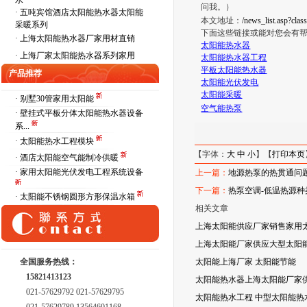
水
问我。）
·
五吨宾馆酒店太阳能热水器太阳能
本文地址：
/news_list.asp?cla
采暖系列
下面这些链接或能对您会有
·
上海太阳能热水器厂家用材直销
太阳能热水器
·
上海厂家太阳能热水器系列家用
太阳能热水器工程
平板太阳能热水器
产品推荐
太阳能光伏发电
太阳能采暖
· 别墅30管家用太阳能
空气能热泵
· 壁挂式平板分体太阳能热水器设备
系...
· 太阳能热水工程模块
【字体：
大
中
小
】【
打印本页
· 酒店太阳能空气能制冷供暖
· 家用太阳能光伏发电工程系统设备
上一篇：
地源热泵的热贯通问
下一篇：
热泵空调-低温热源
· 太阳能不锈钢圆形方形保温水箱
相关文章
上海太阳能供应厂家销售家用
上海太阳能厂家供应大型太阳能
全国服务热线：
太阳能上海厂家 太阳能节能
15821413123
太阳能热水器上海太阳能厂家
021-57629792 021-57629795
太阳能热水工程 中型太阳能热