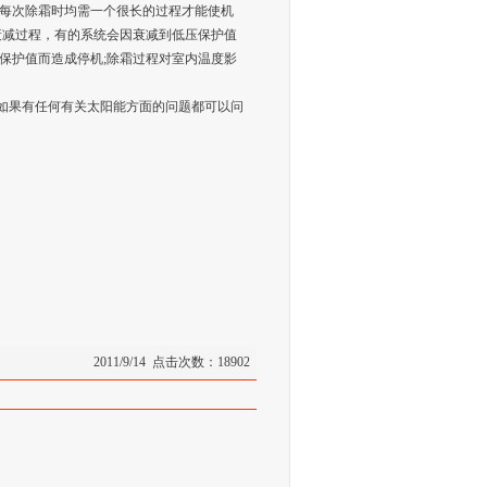
此每次除霜时均需一个很长的过程才能使机
衰减过程，有的系统会因衰减到低压保护值
保护值而造成停机;除霜过程对室内温度影
如果有任何有关太阳能方面的问题都可以问
2011/9/14 点击次数：18902