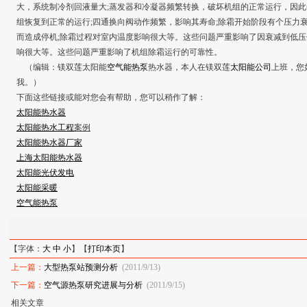
大，系统制冷剂回液量大;蒸发器和冷凝器频繁转换，破坏机组的正常运行，因
组恢复到正常的运行;四通换向阀动作频繁，影响其寿命;除霜开始阶段有个压力
而造成停机;除霜过程对室内温度影响很大等。这些问题严重影响了因衰减到低压
响很大等。这些问题严重影响了机组除霜运行的可靠性。
（编辑：镁双莲太阳能
空气能热泵
热水器，本人在镁双莲
太阳能公司
上班，您
我。）
下面这些链接或能对您会有帮助，您可以稍作了解：
太阳能热水器
太阳能热水工程
案例
太阳能热水器厂家
上海太阳能热水器
太阳能光伏发电
太阳能采暖
空气能热泵
【字体：
大
中
小
】【
打印本页
】
上一篇：
大型热泵站预测分析
(2011/9/13)
下一篇：
空气源热泵研究进展与分析
(2011/9/15)
相关文章