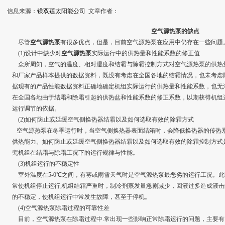
信息来源：
镁双莲太阳能公司
文章作者：
空气源热泵的缺点
尽管
空气源热泵
有很多优点，但是，目前空气源热泵在应用中仍存在一些问题
(1)设计中缺少对
空气源热泵
实际运行中的供热量和性能系数的修正值
众所周知，空气的温度、相对湿度和结霜与除霜控制方式对空气源热泵的供热
和厂家产品样本提供的数据资料，既没有考虑在全国各地的结霜情况，也未考虑
据现有的产品性能数据资料正确地确定机组实际运行的供热量和性能系数，也无
在全国各地由于结霜和除霜引起的供热盆和性能系数的修正系数，以期获得机组
运行调节的依据。
(2)如何防止或延缓空气侧换热器结霜以及如何选取有效的除霜方式
空气源热泵在冬季运行时，当空气侧换热器表面结箱时，会降低换热器的传热
供热能力。如何防止或延缓空气侧换热器结霜以及如何选取有效的除霜控制方式
究机组在结霜与除霜工况下的运行规律与性能。
(3)机组运行的不稳定性
室外温度在5-0℃之间，有雾或雨雪天气时是空气源热泵最恶劣的运行工况。
常使机组停止运行;机组结霜严重时，制冷剂蒸发量急剧减少，回液过多造成液
的不稳定，使机组运行中常发生故障，甚至于停机。
(4)空气源热泵除霜过程的可靠性差
目前，空气源热泵在除霜过程中.常出现一些影响正常除霜运行的问题，主要有