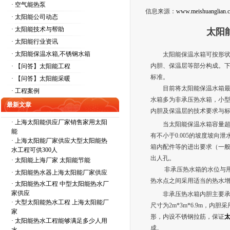
· 空气能热泵
信息来源：
www.meishuanglian.
· 太阳能公司动态
· 太阳能技术与帮助
太阳
· 太阳能行业资讯
· 太阳能保温水箱,不锈钢水箱
太阳能保温水箱可按形状、
内胆、保温层等部分构成。下
· 【问答】太阳能工程
标准。
· 【问答】太阳能采暖
目前将太阳能保温水箱最为
· 工程案例
水箱多为非承压热水箱，小
最新文章
内胆及保温层的技术要求与
·
上海太阳能供应厂家销售家用太阳
当太阳能保温水箱容量超过
能
有不小于0.005的坡度坡向
·
上海太阳能厂家供应大型太阳能热
箱内配件等的进出要求（一般
水工程可供300人
出人孔。
·
太阳能上海厂家 太阳能节能
非承压热水箱的水位与用热
·
太阳能热水器上海太阳能厂家供应
热水点之间采用适当的热水
·
太阳能热水工程 中型太阳能热水厂
家供应
非承压热水箱内胆主要承受
·
大型太阳能热水工程 上海太阳能厂
尺寸为2m*3m*6.9m，内
家
形，内设不锈钢拉筋，保证
·
太阳能热水工程能够满足多少人用
成。