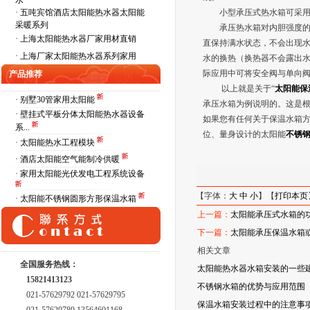
水
·
五吨宾馆酒店太阳能热水器太阳能
小型承压式热水箱可采用承压
采暖系列
承压热水箱对内胆强度的要
·
上海太阳能热水器厂家用材直销
直保持满水状态，不会出现
·
上海厂家太阳能热水器系列家用
水的换热（换热器不会露出
际应用中可将安全阀与单向
产品推荐
以上就是关于“
太阳能保
· 别墅30管家用太阳能
承压水箱为例说明的。这是根
· 壁挂式平板分体太阳能热水器设备
如果您有任何关于保温水箱方面
系...
位、量身设计的太阳能
不锈
· 太阳能热水工程模块
· 酒店太阳能空气能制冷供暖
· 家用太阳能光伏发电工程系统设备
【字体：
大
中
小
】【
打印本页
· 太阳能不锈钢圆形方形保温水箱
上一篇：
太阳能承压式水箱的
下一篇：
太阳能承压保温水箱
相关文章
全国服务热线：
太阳能热水器水箱安装的一些
15821413123
不锈钢水箱的优势与应用范围
021-57629792 021-57629795
保温水箱安装过程中的注意事