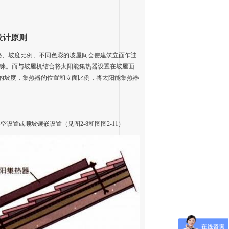
设计原则
格、坡度比例、不
同
色彩的坡屋间会使建筑立面乍迚
睐。
而
与坡屋机结合将太
阳能集
热器设置在坡
屋面
的坡度
，
集热器的
位置
和立面比例，将太阳能集热器
架空设
置
或顺坡
镶
嵌设
置
（见图2-8和图
图
2-11
）