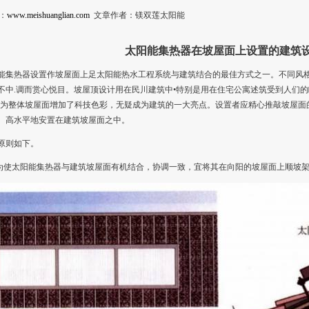
：
www.meishuanglian.com
文章作者：镁双莲太阳能
太阳能集热器在坡屋面上设置的建筑
能
集热器设
置
作坡屋面上足太阳能热水工程系统与建筑结合的
最
佳方式之一。不同
风
不中.调而赏心悦
目。
坡屋顶设计用在民川建筑中•特别
是
用在住宅公寓述筑受到人们的
为整体坡屋
面
增加
了
科技色彩，无疑成为
建筑
的一大亮点。设
置者应精心
推敲坡屋
面
、高水平地安
置
在建筑坡
屋面
之中。
原则如下。
为使太阳能集热器与建筑坡屋面有机结合，协调一致，宜将其在向阳的坡屋面上顺坡