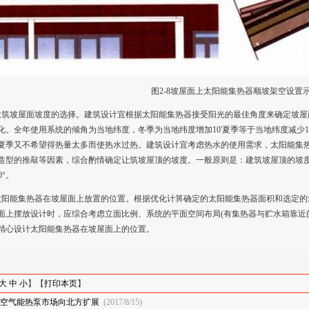
图
2-8坡
屋面
上太阳能集热器顺坡架空设
置
建筑坡屋面坡度的选择。建筑设计宜根据太阳能集热器接受阳光的最佳角度来确定坡
屋
化。
全
年使
用
系统的倾角为当地纬度，冬季为当地纬度增加10'夏季等于当地纬度减少1
夏
季
又
不
希望
得热
量
太多而使热水过热。
建筑
设计宜
考虑
热水的使用
需求，太阳能集
造
型
的推敲等
因素，
综合酌
情
确定让筑坡
屋顶
的坡度。
一般
原则
是
：
建筑坡屋顶
的坡
0°。
太阳能
集热器在坡屋面
上
放置的位置。根据优化计箅确定的太阳能集热器面积和选定的
面
上摆放设计时，应综合考虑
立面
比例、系统的平
面
空间
布局
(有集热器与贮水箱靠近
精心设
计太阳能
集热器在坡屋面上的位置。
大
中
小
】【
打印本页
】
空气能热泵市场向北方扩展
(2017/8/15)