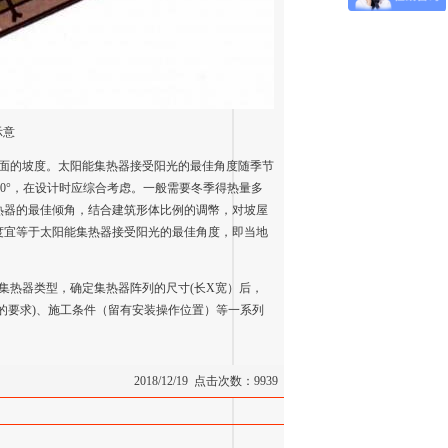
示
意
面
的坡度。太阳能集热器接受
阳
光的
最
佳角度随季节
0°，在设计时应综合考虑。一般
需
要冬季得热
量
多
热器的
最
佳倾角
，
结合
建
筑形体比例的调幣
，
对坡
屋
度宜等于太阳能集热器接受阳光的最佳角度，即当地
集热器类
型，
确定集热器阵列的
尺寸
(长X宽）后，
的要求
)
、施工条件（
留
有安装操作位置）等一系列
2018/12/19 点击次数：9939