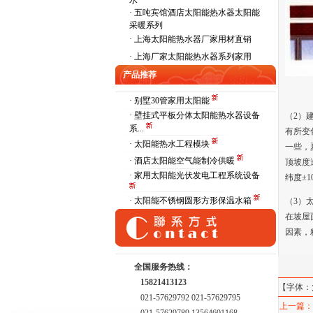
水
·
五吨宾馆酒店太阳能热水器太阳能
采暖系列
·
上海太阳能热水器厂家用材直销
·
上海厂家太阳能热水器系列家用
产品推荐
· 别墅30管家用太阳能
· 壁挂式平板分体太阳能热水器设备
（
2
）
系...
有所变
· 太阳能热水工程模块
一
些，
· 酒店太阳能空气能制冷供暖
顶坡度
· 家用太阳能光伏发电工程系统设备
纬度±1
· 太阳能不锈钢圆形方形保温水箱
（
3
）
在坡屋
因素
，
全国服务热线：
15821413123
【字体：
021-57629792 021-57629795
上一篇：