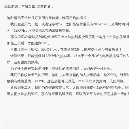
信息来源：
本站自创
文章作者：
这种情况下估计只好采用白天储能，晚间用热的模式；
我们假设天气一般，或者深冬时节，太阳能辐射量只有200W/ m2，光照时间3
为：12KWh，只能提供30%的采暖用热量。
那么12KWh能够把500Kg冬季5℃ 冷水加热到多少温度呢？这是一个供热质
加热三天后，才能达到65℃。
再来计算一下65℃、500公斤水，在降到40℃时，能够提供多少有效热量？
计算结果，只能提供14.38KWh的热功率。相当于一个2KW的电热器连续工
厅，会有很好的效果。
为了便于解释实际使用中可能碰到的需多问题，我们再进一步分析。
我们仍作较差天气的假设。这时，如果水箱内加入少量的水，如200Kg。计算
放的有效热量为：4KWh。这些热量可以满足一个10平方米的房间一天的用热。
延续到第二天，我们仍然假设较差天气，太阳能只能提供12KWh的热功率。这时水
可以把水加热到90℃。那么这些潜热释放后，可以为30平方米的房间提供一天的