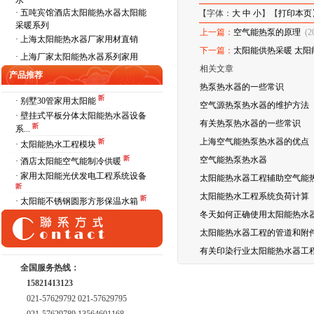
水
·
五吨宾馆酒店太阳能热水器太阳能
【字体：
大
中
小
】【
打印本页
采暖系列
上一篇：
空气能热泵的原理
(2
·
上海太阳能热水器厂家用材直销
下一篇：
太阳能供热采暖 太
·
上海厂家太阳能热水器系列家用
相关文章
产品推荐
热泵热水器的一些常识
· 别墅30管家用太阳能
空气源热泵热水器的维护方法
· 壁挂式平板分体太阳能热水器设备
有关热泵热水器的一些常识
系...
上海空气能热泵热水器的优点
· 太阳能热水工程模块
空气能热泵热水器
· 酒店太阳能空气能制冷供暖
· 家用太阳能光伏发电工程系统设备
太阳能热水器工程辅助空气能
太阳能热水工程系统负荷计算
· 太阳能不锈钢圆形方形保温水箱
冬天如何正确使用太阳能热水
太阳能热水器工程的管道和附
有关印染行业太阳能热水器工
全国服务热线：
15821413123
021-57629792 021-57629795