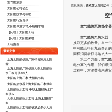
· 空气能热泵
信息来源：
镁双莲太阳能公司
· 太阳能公司动态
· 太阳能技术与帮助
空
· 太阳能行业资讯
· 太阳能保温水箱,不锈钢水箱
空气能热泵热热水器
· 【问答】太阳能工程
空气能
热泵
热水
器
，
· 【问答】太阳能采暖
换取更多的热量。举一个
· 工程案例
中可能会得到九百多瓦的
最新文章
同样消费者获得这么大一
第二个方面，
空气能
·
上海太阳能供应厂家销售家用太阳
能
电分离的作用。我们跟消
·
上海太阳能厂家供应大型太阳能热
过程中，对消费者来讲安
水工程可供300人
·
太阳能上海厂家 太阳能节能
·
太阳能热水器上海太阳能厂家供应
·
太阳能热水工程 中型太阳能热水厂
家供应
·
大型太阳能热水工程 上海太阳能厂
家
·
太阳能热水工程能够满足多少人用